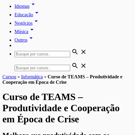
arrow_drop_down
Idiomas
arrow_drop_down
Educação
arrow_drop_down
Negócios
arrow_drop_down
Música
arrow_drop_down
Outros
search
close
search
close
Cursou
»
Informática
»
Curso de TEAMS – Produtividade e
Cooperação em Época de Crise
Curso de TEAMS –
Produtividade e Cooperação
em Época de Crise