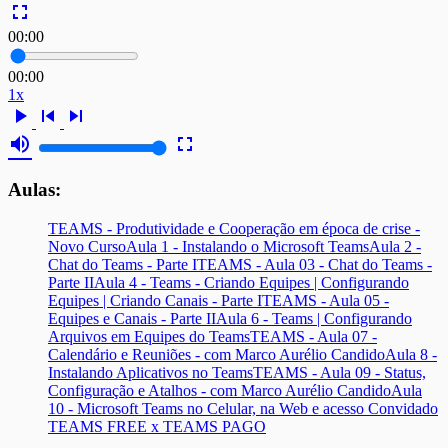
fullscreen
00:00
00:00
1x
play_arrow
skip_previous
skip_next
volume_up
fullscreen
Aulas:
TEAMS - Produtividade e Cooperação em época de crise -
Novo Curso
Aula 1 - Instalando o Microsoft Teams
Aula 2 -
Chat do Teams - Parte I
TEAMS - Aula 03 - Chat do Teams -
Parte II
Aula 4 - Teams - Criando Equipes | Configurando
Equipes | Criando Canais - Parte I
TEAMS - Aula 05 -
Equipes e Canais - Parte II
Aula 6 - Teams | Configurando
Arquivos em Equipes do Teams
TEAMS - Aula 07 -
Calendário e Reuniões - com Marco Aurélio Candido
Aula 8 -
Instalando Aplicativos no Teams
TEAMS - Aula 09 - Status,
Configuração e Atalhos - com Marco Aurélio Candido
Aula
10 - Microsoft Teams no Celular, na Web e acesso Convidado
TEAMS FREE x TEAMS PAGO