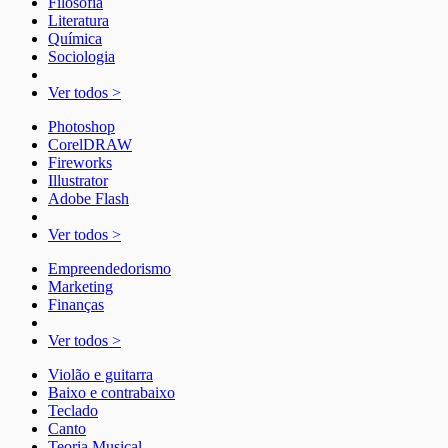
Filosofia
Literatura
Química
Sociologia
Ver todos >
Photoshop
CorelDRAW
Fireworks
Illustrator
Adobe Flash
Ver todos >
Empreendedorismo
Marketing
Finanças
Ver todos >
Violão e guitarra
Baixo e contrabaixo
Teclado
Canto
Teoria Musical