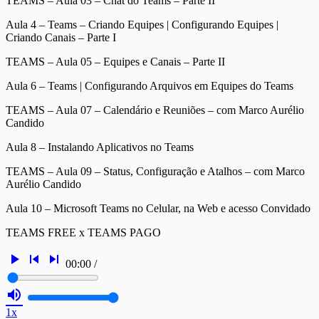
TEAMS – Aula 03 – Chat do Teams – Parte II
Aula 4 – Teams – Criando Equipes | Configurando Equipes |
Criando Canais – Parte I
TEAMS – Aula 05 – Equipes e Canais – Parte II
Aula 6 – Teams | Configurando Arquivos em Equipes do Teams
TEAMS – Aula 07 – Calendário e Reuniões – com Marco Aurélio
Candido
Aula 8 – Instalando Aplicativos no Teams
TEAMS – Aula 09 – Status, Configuração e Atalhos – com Marco
Aurélio Candido
Aula 10 – Microsoft Teams no Celular, na Web e acesso Convidado
TEAMS FREE x TEAMS PAGO
play_arrow
skip_previous
skip_next
00:00
/
volume_up
1x