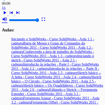
00:00
1x
play_arrow
skip_previous
skip_next
volume_up
fullscreen
Aulas:
Iniciando o SolidWorks - Curso SolidWorks - Aula 1.1 -
cadguru
Barra de Menus e Guias de Comandos do
SolidWorks 2011 - Curso SolidWorks 2011 - Aula 1.2 -
cadguru
Conhecendo a área de trabalho do SolidWorks -
Curso SolidWorks 2011 - Aula 1.3 - cadguru
Iniciando o
sketch - Curso SolidWorks 2011 - Aula 2.1 -
cadguru
Introdução às relações - Parte I - Curso SolidWorks
2011 - Aula 2.2 - cadguru
Introdução às relações -- Parte II -
Curso SolidWorks 2011 - Aula 2.3 - cadguru
Sketch básico --
A linha - Curso SolidWorks 2011 - Aula 2.4 - cadguru
Sketch
básico -- O Círculo - Curso SolidWorks 2011 - Aula 2.5 -
cadguru
Sketch básico -- Os Quadriláteros - Curso SolidWorks
2011 - Aula 2.6 - cadguru
Editando o Sketch -- Ferramenta
Estender - Curso SolidWorks 2011 - Aula 3.1 -
cadguru
Ferramenta Aparar - Curso SolidWorks 2011 - Aula
3.2 - cadguru
Ferramenta Offset - Curso SolidWorks 2011 -