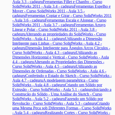
Aula 3.3 - cadguru
Ferramentas Fillet e Chanfro - Curso
SolidWorks 2011 - Aula 3.4 - cadguru
Ferramentas Espelho e
Mover - Curso SolidWorks 2011 - Aula 3.5 -
cadguru
Ferramentas Copiar e Girar - Curso SolidWorks 2011
- Aula 3.6 - cadguru
Ferramentas Escala e Alongar - Curso
SolidWorks 2011 - Aula 3.7 - cadguru
Ferramentas Arrays
Linear e Polar - Curso SolidWorks 2011 - Aula 3.8 -
cadguru
Alterando as propriedades do SolidWorks - Curso
SolidWorks - Aula 4.1 - cadguru
Utilizando a Dimensão
Inteligente para Linhas - Curso SolidWorks - Aula 4.2 -
cadguru
Dimensão Inteligente para Ângulos Arcos Círculos -
Curso SolidWorks - Aula 4.3 - cadguru
Utilizando as
Dimensões Horizontal e Vertical - Curso SolidWorks - Aula
4.4 - cadguru
Alterando as Propriedades das Dimensões -
Curso SolidWorks - Aula 4.5 - cadguru
Utilizando as
Dimensões de Ordenadas - Curso SolidWorks - Aula 4.6 -
cadguru
Conferindo o Estado do Sketch - Curso SolidWorks -
Aula 4.7 - cadguru
A modelagem paramétrica - Curso
SolidWorks - Aula 4.8 - cadguru
Criando um Sólido por
Extrusão - Curso SolidWorks - Aula 5.1 - cadguru
Iniciando a
Construção do Sólido - Uma Análise do Sketch - Curso
SolidWorks - Aula 5.2 - cadguru
Fazendo um Sólido por
Revolução - Curso SolidWorks - Aula 5.3 - cadguru
Criando
uma Mesma Peça sob Diferentes Formas - Curso SolidWorks
- Aula 5.4 - cadguru
Realizando Cortes - Curso SolidWorks -