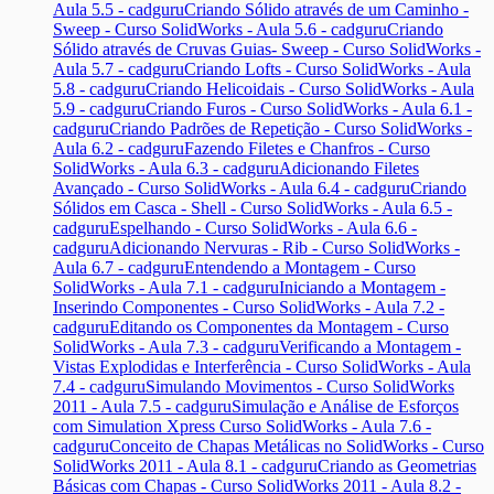
Aula 5.5 - cadguru
Criando Sólido através de um Caminho -
Sweep - Curso SolidWorks - Aula 5.6 - cadguru
Criando
Sólido através de Cruvas Guias- Sweep - Curso SolidWorks -
Aula 5.7 - cadguru
Criando Lofts - Curso SolidWorks - Aula
5.8 - cadguru
Criando Helicoidais - Curso SolidWorks - Aula
5.9 - cadguru
Criando Furos - Curso SolidWorks - Aula 6.1 -
cadguru
Criando Padrões de Repetição - Curso SolidWorks -
Aula 6.2 - cadguru
Fazendo Filetes e Chanfros - Curso
SolidWorks - Aula 6.3 - cadguru
Adicionando Filetes
Avançado - Curso SolidWorks - Aula 6.4 - cadguru
Criando
Sólidos em Casca - Shell - Curso SolidWorks - Aula 6.5 -
cadguru
Espelhando - Curso SolidWorks - Aula 6.6 -
cadguru
Adicionando Nervuras - Rib - Curso SolidWorks -
Aula 6.7 - cadguru
Entendendo a Montagem - Curso
SolidWorks - Aula 7.1 - cadguru
Iniciando a Montagem -
Inserindo Componentes - Curso SolidWorks - Aula 7.2 -
cadguru
Editando os Componentes da Montagem - Curso
SolidWorks - Aula 7.3 - cadguru
Verificando a Montagem -
Vistas Explodidas e Interferência - Curso SolidWorks - Aula
7.4 - cadguru
Simulando Movimentos - Curso SolidWorks
2011 - Aula 7.5 - cadguru
Simulação e Análise de Esforços
com Simulation Xpress Curso SolidWorks - Aula 7.6 -
cadguru
Conceito de Chapas Metálicas no SolidWorks - Curso
SolidWorks 2011 - Aula 8.1 - cadguru
Criando as Geometrias
Básicas com Chapas - Curso SolidWorks 2011 - Aula 8.2 -