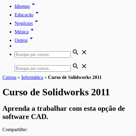
arrow_drop_down
Idiomas
arrow_drop_down
Educação
arrow_drop_down
Negócios
arrow_drop_down
Música
arrow_drop_down
Outros
search
close
search
close
Cursou
»
Informática
»
Curso de Solidworks 2011
Curso de Solidworks 2011
Aprenda a trabalhar com esta opção de
software CAD.
Compartilhe: