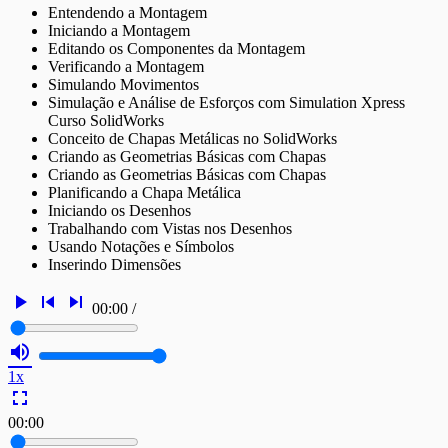
Entendendo a Montagem
Iniciando a Montagem
Editando os Componentes da Montagem
Verificando a Montagem
Simulando Movimentos
Simulação e Análise de Esforços com Simulation Xpress
Curso SolidWorks
Conceito de Chapas Metálicas no SolidWorks
Criando as Geometrias Básicas com Chapas
Criando as Geometrias Básicas com Chapas
Planificando a Chapa Metálica
Iniciando os Desenhos
Trabalhando com Vistas nos Desenhos
Usando Notações e Símbolos
Inserindo Dimensões
play_arrow
skip_previous
skip_next
00:00
/
volume_up
1x
fullscreen
00:00