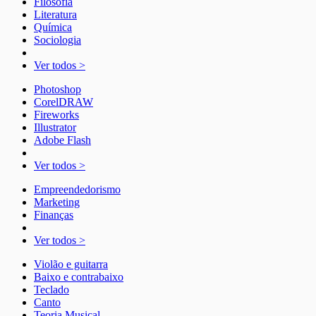
Filosofia
Literatura
Química
Sociologia
Ver todos >
Photoshop
CorelDRAW
Fireworks
Illustrator
Adobe Flash
Ver todos >
Empreendedorismo
Marketing
Finanças
Ver todos >
Violão e guitarra
Baixo e contrabaixo
Teclado
Canto
Teoria Musical