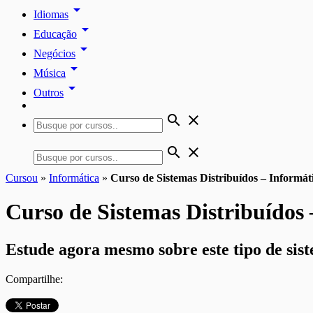
arrow_drop_down
Idiomas
arrow_drop_down
Educação
arrow_drop_down
Negócios
arrow_drop_down
Música
arrow_drop_down
Outros
search
close
search
close
Cursou
»
Informática
»
Curso de Sistemas Distribuídos – Informát
Curso de Sistemas Distribuídos 
Estude agora mesmo sobre este tipo de sis
Compartilhe: