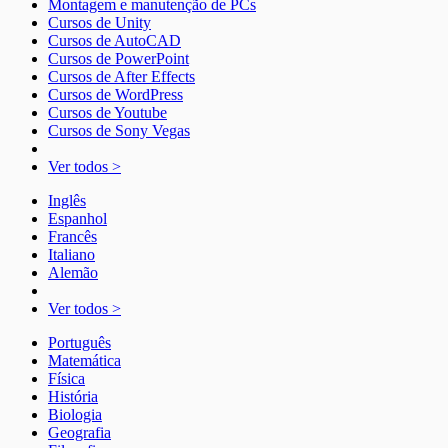
Montagem e manutenção de PCs
Cursos de Unity
Cursos de AutoCAD
Cursos de PowerPoint
Cursos de After Effects
Cursos de WordPress
Cursos de Youtube
Cursos de Sony Vegas
Ver todos >
Inglês
Espanhol
Francês
Italiano
Alemão
Ver todos >
Português
Matemática
Física
História
Biologia
Geografia