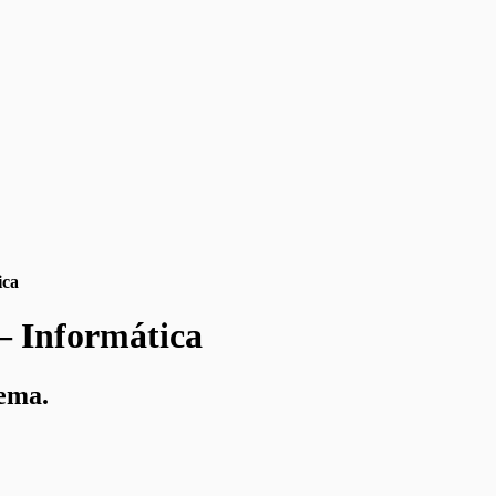
ica
– Informática
tema.