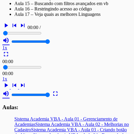
Aula 15 – Buscando com filtros avançados em vb
Aula 16 – Restringindo acesso ao código
Aula 17 – Veja quais as melhores Linguagens
play_arrow
skip_previous
skip_next
00:00
/
volume_up
1x
fullscreen
00:00
00:00
1x
play_arrow
skip_previous
skip_next
volume_up
fullscreen
Aulas:
Sistema Academia VBA - Aula 01 - Gerenciamento de
Academias
Sistema Academia VBA - Aula 02 - Melhorias no
Cadastro
Sistema Academia VBA - Aula 03 - Criando botão