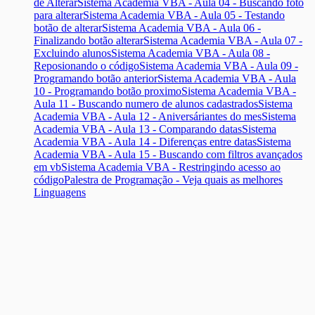
de Alterar
Sistema Academia VBA - Aula 04 - Buscando foto
para alterar
Sistema Academia VBA - Aula 05 - Testando
botão de alterar
Sistema Academia VBA - Aula 06 -
Finalizando botão alterar
Sistema Academia VBA - Aula 07 -
Excluindo alunos
Sistema Academia VBA - Aula 08 -
Reposionando o código
Sistema Academia VBA - Aula 09 -
Programando botão anterior
Sistema Academia VBA - Aula
10 - Programando botão proximo
Sistema Academia VBA -
Aula 11 - Buscando numero de alunos cadastrados
Sistema
Academia VBA - Aula 12 - Aniversáriantes do mes
Sistema
Academia VBA - Aula 13 - Comparando datas
Sistema
Academia VBA - Aula 14 - Diferenças entre datas
Sistema
Academia VBA - Aula 15 - Buscando com filtros avançados
em vb
Sistema Academia VBA - Restringindo acesso ao
código
Palestra de Programação - Veja quais as melhores
Linguagens