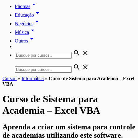
arrow_drop_down
Idiomas
arrow_drop_down
Educação
arrow_drop_down
Negócios
arrow_drop_down
Música
arrow_drop_down
Outros
search
close
search
close
Cursou
»
Informática
»
Curso de Sistema para Academia – Excel
VBA
Curso de Sistema para
Academia – Excel VBA
Aprenda a criar um sistema para controle
de academias utilizando este software.