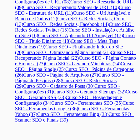
Configurações de URL (08)
Curso SEO - Reescrita de URL
(09)
Curso SEO - Recuperando Valores de URL (10)
Curso
SEO - Estrutura de URL (11)
Curso SEO - Url Amigável e
Banco de Dados (12)
Curso SEO - Redes Sociais, Orkut
(13)
Curso SEO - Redes Sociais, Facebook (14)
Curso SEO -
Redes Sociais, Twitter (15)
Curso SEO - Instalação e Análise
do Site (16)
Curso SEO - Aplicando Url Amigável (17)
Curso
SEO - Título Dinâmico (18)
Curso SEO - Meta Tags
Dinâmicas (19)
Curso SEO - Finalizando Index do Site
(20)
Curso SEO - Otimizando Página Inicial (21)
Curso SEO -
Recuperando Página Inicial (22)
Curso SEO - Página Contato
e Empresa (23)
Curso SEO - Gerando Miniaturas (24)
Curso
SEO - Página Single (25)
Curso SEO - Página de Categorias
(26)
Curso SEO - Página de Arquivos (27)
Curso SEO -
Página de Pesquisa (28)
Curso SEO - Redes Sociais
(29)
Curso SEO - Cadastro de Posts (30)
Curso SEO -
Configurações (31)
Curso SEO - Gerando Sitemaps (32)
Curso
SEO - Gerando RSS (33)
Curso SEO - Hospedagem e
Configuração (34)
Curso SEO - Ferramentas SEO (35)
Curso
SEO - Ferramentas Google (36)
Curso SEO - Ferramentas
Yahoo (37)
Curso SEO - Ferramentas Bing (38)
Curso SEO -
Scanner SEO e Finais (39)