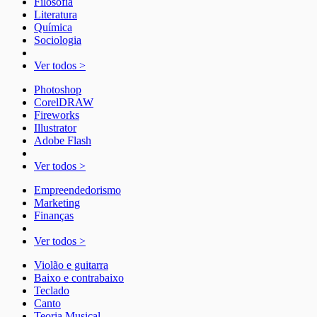
Filosofia
Literatura
Química
Sociologia
Ver todos >
Photoshop
CorelDRAW
Fireworks
Illustrator
Adobe Flash
Ver todos >
Empreendedorismo
Marketing
Finanças
Ver todos >
Violão e guitarra
Baixo e contrabaixo
Teclado
Canto
Teoria Musical