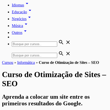
arrow_drop_down
Idiomas
arrow_drop_down
Educação
arrow_drop_down
Negócios
arrow_drop_down
Música
arrow_drop_down
Outros
search
close
search
close
Cursou
»
Informática
»
Curso de Otimização de Sites – SEO
Curso de Otimização de Sites –
SEO
Aprenda a colocar um site entre os
primeiros resultados do Google.