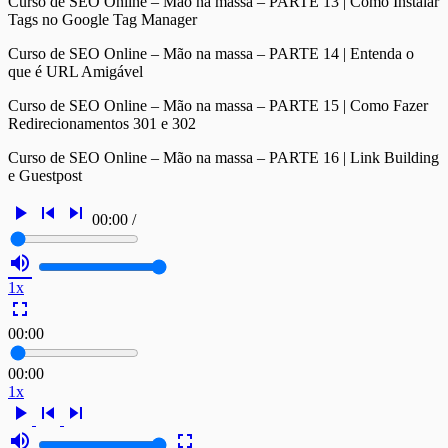
Curso de SEO Online – Mão na massa – PARTE 13 | Como Instalar
Tags no Google Tag Manager
Curso de SEO Online – Mão na massa – PARTE 14 | Entenda o
que é URL Amigável
Curso de SEO Online – Mão na massa – PARTE 15 | Como Fazer
Redirecionamentos 301 e 302
Curso de SEO Online – Mão na massa – PARTE 16 | Link Building
e Guestpost
play_arrow
skip_previous
skip_next
00:00
/
volume_up
1x
fullscreen
00:00
00:00
1x
play_arrow
skip_previous
skip_next
volume_up
fullscreen