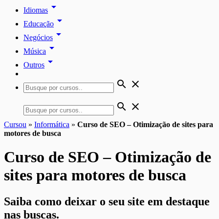
arrow_drop_down
Idiomas
arrow_drop_down
Educação
arrow_drop_down
Negócios
arrow_drop_down
Música
arrow_drop_down
Outros
search
close
search
close
Cursou
»
Informática
»
Curso de SEO – Otimização de sites para
motores de busca
Curso de SEO – Otimização de
sites para motores de busca
Saiba como deixar o seu site em destaque
nas buscas.