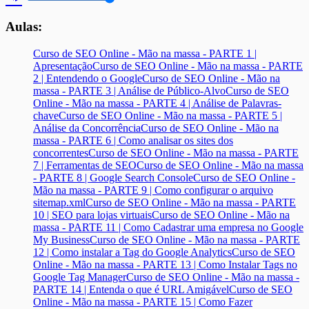
Aulas:
Curso de SEO Online - Mão na massa - PARTE 1 |
Apresentação
Curso de SEO Online - Mão na massa - PARTE
2 | Entendendo o Google
Curso de SEO Online - Mão na
massa - PARTE 3 | Análise de Público-Alvo
Curso de SEO
Online - Mão na massa - PARTE 4 | Análise de Palavras-
chave
Curso de SEO Online - Mão na massa - PARTE 5 |
Análise da Concorrência
Curso de SEO Online - Mão na
massa - PARTE 6 | Como analisar os sites dos
concorrentes
Curso de SEO Online - Mão na massa - PARTE
7 | Ferramentas de SEO
Curso de SEO Online - Mão na massa
- PARTE 8 | Google Search Console
Curso de SEO Online -
Mão na massa - PARTE 9 | Como configurar o arquivo
sitemap.xml
Curso de SEO Online - Mão na massa - PARTE
10 | SEO para lojas virtuais
Curso de SEO Online - Mão na
massa - PARTE 11 | Como Cadastrar uma empresa no Google
My Business
Curso de SEO Online - Mão na massa - PARTE
12 | Como instalar a Tag do Google Analytics
Curso de SEO
Online - Mão na massa - PARTE 13 | Como Instalar Tags no
Google Tag Manager
Curso de SEO Online - Mão na massa -
PARTE 14 | Entenda o que é URL Amigável
Curso de SEO
Online - Mão na massa - PARTE 15 | Como Fazer