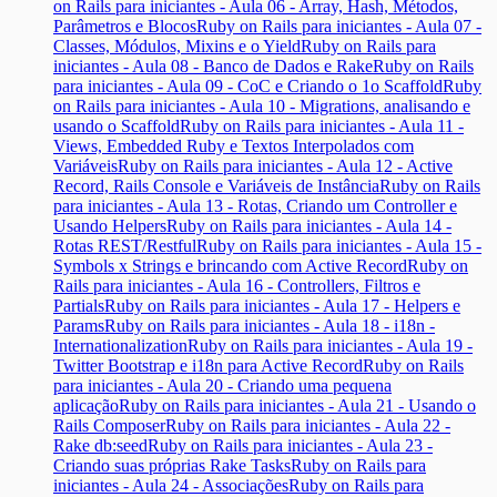
on Rails para iniciantes - Aula 06 - Array, Hash, Métodos,
Parâmetros e Blocos
Ruby on Rails para iniciantes - Aula 07 -
Classes, Módulos, Mixins e o Yield
Ruby on Rails para
iniciantes - Aula 08 - Banco de Dados e Rake
Ruby on Rails
para iniciantes - Aula 09 - CoC e Criando o 1o Scaffold
Ruby
on Rails para iniciantes - Aula 10 - Migrations, analisando e
usando o Scaffold
Ruby on Rails para iniciantes - Aula 11 -
Views, Embedded Ruby e Textos Interpolados com
Variáveis
Ruby on Rails para iniciantes - Aula 12 - Active
Record, Rails Console e Variáveis de Instância
Ruby on Rails
para iniciantes - Aula 13 - Rotas, Criando um Controller e
Usando Helpers
Ruby on Rails para iniciantes - Aula 14 -
Rotas REST/Restful
Ruby on Rails para iniciantes - Aula 15 -
Symbols x Strings e brincando com Active Record
Ruby on
Rails para iniciantes - Aula 16 - Controllers, Filtros e
Partials
Ruby on Rails para iniciantes - Aula 17 - Helpers e
Params
Ruby on Rails para iniciantes - Aula 18 - i18n -
Internationalization
Ruby on Rails para iniciantes - Aula 19 -
Twitter Bootstrap e i18n para Active Record
Ruby on Rails
para iniciantes - Aula 20 - Criando uma pequena
aplicação
Ruby on Rails para iniciantes - Aula 21 - Usando o
Rails Composer
Ruby on Rails para iniciantes - Aula 22 -
Rake db:seed
Ruby on Rails para iniciantes - Aula 23 -
Criando suas próprias Rake Tasks
Ruby on Rails para
iniciantes - Aula 24 - Associações
Ruby on Rails para