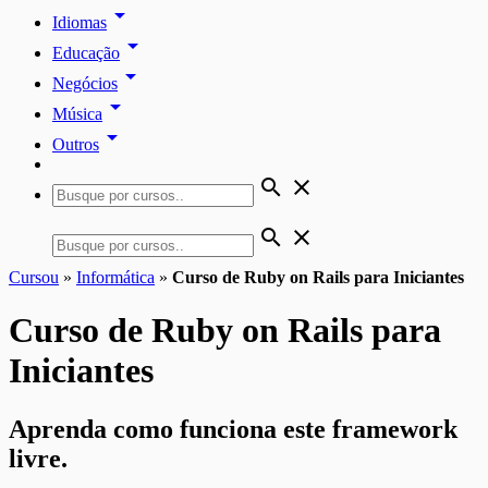
arrow_drop_down
Idiomas
arrow_drop_down
Educação
arrow_drop_down
Negócios
arrow_drop_down
Música
arrow_drop_down
Outros
search
close
search
close
Cursou
»
Informática
»
Curso de Ruby on Rails para Iniciantes
Curso de Ruby on Rails para
Iniciantes
Aprenda como funciona este framework
livre.