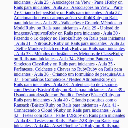
iniciantes - Aula 25 - Associações na View - Parte 1
Ruby on
Rails para iniciantes - Aula 26 - Associações na View - Parte
2 e Criando helpers
Ruby on Rails para iniciantes - Aula 27 -
Adicionando novos campos após o scaffold
Ruby on Rails
para iniciantes - Aula 28 - Validações e Criando Métodos no
Model
Ruby on Rails para iniciantes - Aula 29 - Upload de
Imagens/Arquivos
Ruby on Rails para iniciantes - Aula 30 -
Fazendo o 1o deploy no Heroku
Ruby on Rails para iniciantes
- Aula 31 - Nitrous.IO
Ruby on Rails para iniciantes - Aula 32
- Self e Monkey Patch em Ruby
Ruby on Rails para iniciantes
- Aula 33 - Métodos de Instância vs Métodos de Classe
Ruby
on Rails para iniciantes - Aula 34 - Singleton Pattern vs
Singleton Class
Ruby on Rails para iniciantes - Aula 35 -
Parênteses, Colchetes e Chaves no Ruby
Ruby on Rails para
iniciantes - Aula 36 - Criando um formulário de pesquisa
Aula
37 - Formulários Complexos / Nested Attributes
Ruby on
Rails para iniciantes - Aula 38 - Autenticação de Usuários
com Devise (Básico)
Ruby on Rails para iniciantes - Aula 39 -
Usando autorização com Pundit e Devise (Básico)
Ruby on
Rails para iniciantes - Aula 40 - Criando pesquisas com o
Ransack (Básico)
Ruby on Rails para iniciantes - Aula 41 -
Conhecendo o Cloud 9
Ruby on Rails para iniciantes - Aula
42 - Testes com Rails - Parte 1/2
Ruby on Rails para iniciantes
- Aula 43 - Testes com Rails - Parte 2/2
Ruby on Rails para
iniciantes - Aula 44 - Asset Pipeline 1/2
Ruby on Rails para