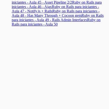
iniciantes - Aula 45 - Asset Pipeline 2/2
Ruby on Rails para
iniciantes - Aula 46 - Ajax
Ruby on Rails para iniciantes -
Aula 47 - Notify.js + Rails
Ruby on Rails para iniciantes -
Aula 48 - Has Many Through + Cocoon gem
Ruby on Rails
para iniciantes - Aula 49 - Rails Admin Interfaces
Ruby on
Rails para iniciantes - Aula 50