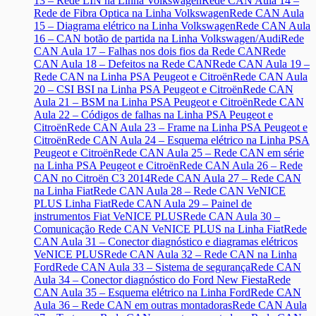
13 – Rede LIN na Linha Volkswagen
Rede CAN Aula 14 –
Rede de Fibra Optica na Linha Volkswagen
Rede CAN Aula
15 – Diagrama elétrico na Linha Volkswagen
Rede CAN Aula
16 – CAN botão de partida na Linha Volkswagen/Audi
Rede
CAN Aula 17 – Falhas nos dois fios da Rede CAN
Rede
CAN Aula 18 – Defeitos na Rede CAN
Rede CAN Aula 19 –
Rede CAN na Linha PSA Peugeot e Citroën
Rede CAN Aula
20 – CSI BSI na Linha PSA Peugeot e Citroën
Rede CAN
Aula 21 – BSM na Linha PSA Peugeot e Citroën
Rede CAN
Aula 22 – Códigos de falhas na Linha PSA Peugeot e
Citroën
Rede CAN Aula 23 – Frame na Linha PSA Peugeot e
Citroën
Rede CAN Aula 24 – Esquema elétrico na Linha PSA
Peugeot e Citroën
Rede CAN Aula 25 – Rede CAN em série
na Linha PSA Peugeot e Citroën
Rede CAN Aula 26 – Rede
CAN no Citroën C3 2014
Rede CAN Aula 27 – Rede CAN
na Linha Fiat
Rede CAN Aula 28 – Rede CAN VeNICE
PLUS Linha Fiat
Rede CAN Aula 29 – Painel de
instrumentos Fiat VeNICE PLUS
Rede CAN Aula 30 –
Comunicação Rede CAN VeNICE PLUS na Linha Fiat
Rede
CAN Aula 31 – Conector diagnóstico e diagramas elétricos
VeNICE PLUS
Rede CAN Aula 32 – Rede CAN na Linha
Ford
Rede CAN Aula 33 – Sistema de segurança
Rede CAN
Aula 34 – Conector diagnóstico do Ford New Fiesta
Rede
CAN Aula 35 – Esquema elétrico na Linha Ford
Rede CAN
Aula 36 – Rede CAN em outras montadoras
Rede CAN Aula