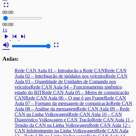
fullscreen
00:00
00:00
1x
play_arrow
skip_previous
skip_next
volume_up
fullscreen
Aulas:
Rede CAN Aula 01 – Introdução a Rede CAN
Rede CAN
Aula 02 – Interligação de módulos nos veículos
Rede CAN
Aula 03 – Quantidade de Unidades de Comando nos
veículos
Rede CAN Aula 04 – Funcionamento sistêmico
estado do BIT
Rede CAN Aula 05 – Meios de comunicação
CAN
Rede CAN Aula 06 – O que é um Frame
Rede CAN
Aula 07 – Formato da mensagem de comunicação
Rede CAN
Aula 08 – Análise da mensagem
Rede CAN Aula 09 – Rede
CAN na Linha Volkswagen
Rede CAN Aula 10 – CAN
Diagnóstico Volkswagen e CAN Tração
Rede CAN Aula 11 –
Tensão da CAN na Linha Volkswagen
Rede CAN Aula 12 –
CAN Infotenimento na Linha Volkswagen
Rede CAN Aula