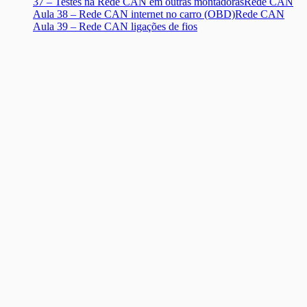
37 – Testes na Rede CAN em outras montadoras
Rede CAN
Aula 38 – Rede CAN internet no carro (OBD)
Rede CAN
Aula 39 – Rede CAN ligações de fios