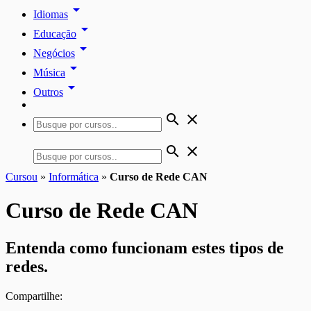
arrow_drop_down
Idiomas
arrow_drop_down
Educação
arrow_drop_down
Negócios
arrow_drop_down
Música
arrow_drop_down
Outros
search
close
search
close
Cursou
»
Informática
»
Curso de Rede CAN
Curso de Rede CAN
Entenda como funcionam estes tipos de
redes.
Compartilhe: