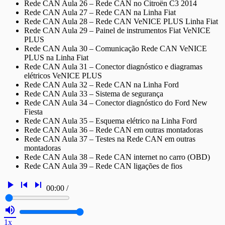
Rede CAN Aula 26 – Rede CAN no Citroën C3 2014
Rede CAN Aula 27 – Rede CAN na Linha Fiat
Rede CAN Aula 28 – Rede CAN VeNICE PLUS Linha Fiat
Rede CAN Aula 29 – Painel de instrumentos Fiat VeNICE
PLUS
Rede CAN Aula 30 – Comunicação Rede CAN VeNICE
PLUS na Linha Fiat
Rede CAN Aula 31 – Conector diagnóstico e diagramas
elétricos VeNICE PLUS
Rede CAN Aula 32 – Rede CAN na Linha Ford
Rede CAN Aula 33 – Sistema de segurança
Rede CAN Aula 34 – Conector diagnóstico do Ford New
Fiesta
Rede CAN Aula 35 – Esquema elétrico na Linha Ford
Rede CAN Aula 36 – Rede CAN em outras montadoras
Rede CAN Aula 37 – Testes na Rede CAN em outras
montadoras
Rede CAN Aula 38 – Rede CAN internet no carro (OBD)
Rede CAN Aula 39 – Rede CAN ligações de fios
play_arrow
skip_previous
skip_next
00:00
/
volume_up
1x