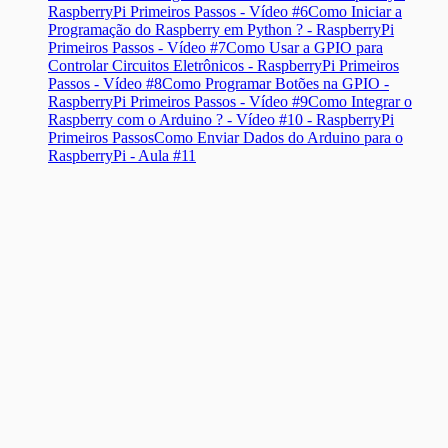
RaspberryPi Primeiros Passos - Vídeo #6
Como Iniciar a
Programação do Raspberry em Python ? - RaspberryPi
Primeiros Passos - Vídeo #7
Como Usar a GPIO para
Controlar Circuitos Eletrônicos - RaspberryPi Primeiros
Passos - Vídeo #8
Como Programar Botões na GPIO -
RaspberryPi Primeiros Passos - Vídeo #9
Como Integrar o
Raspberry com o Arduino ? - Vídeo #10 - RaspberryPi
Primeiros Passos
Como Enviar Dados do Arduino para o
RaspberryPi - Aula #11