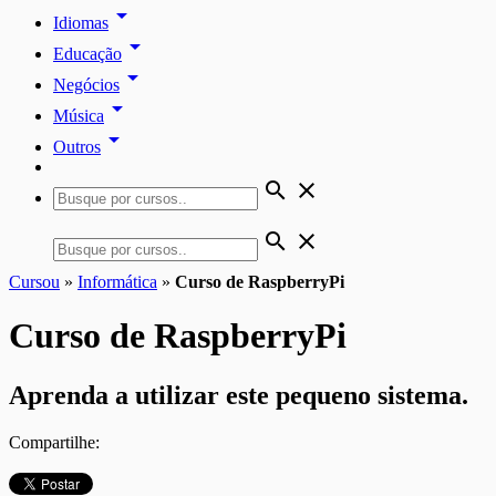
arrow_drop_down
Idiomas
arrow_drop_down
Educação
arrow_drop_down
Negócios
arrow_drop_down
Música
arrow_drop_down
Outros
search
close
search
close
Cursou
»
Informática
»
Curso de RaspberryPi
Curso de RaspberryPi
Aprenda a utilizar este pequeno sistema.
Compartilhe: