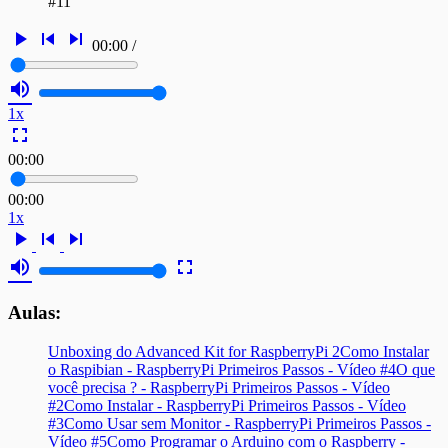
#11
play_arrow
skip_previous
skip_next
00:00
/
volume_up
1x
fullscreen
00:00
00:00
1x
play_arrow
skip_previous
skip_next
volume_up
fullscreen
Aulas:
Unboxing do Advanced Kit for RaspberryPi 2
Como Instalar
o Raspibian - RaspberryPi Primeiros Passos - Vídeo #4
O que
você precisa ? - RaspberryPi Primeiros Passos - Vídeo
#2
Como Instalar - RaspberryPi Primeiros Passos - Vídeo
#3
Como Usar sem Monitor - RaspberryPi Primeiros Passos -
Vídeo #5
Como Programar o Arduino com o Raspberry -