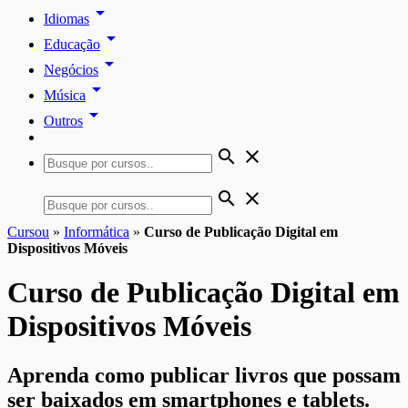
arrow_drop_down
Idiomas
arrow_drop_down
Educação
arrow_drop_down
Negócios
arrow_drop_down
Música
arrow_drop_down
Outros
search
close
search
close
Cursou
»
Informática
»
Curso de Publicação Digital em
Dispositivos Móveis
Curso de Publicação Digital em
Dispositivos Móveis
Aprenda como publicar livros que possam
ser baixados em smartphones e tablets.