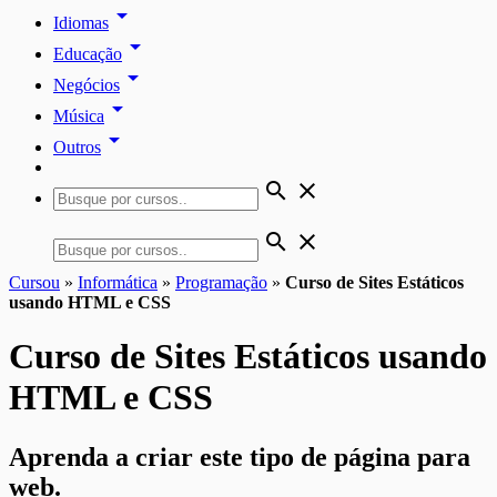
arrow_drop_down
Idiomas
arrow_drop_down
Educação
arrow_drop_down
Negócios
arrow_drop_down
Música
arrow_drop_down
Outros
search
close
search
close
Cursou
»
Informática
»
Programação
»
Curso de Sites Estáticos
usando HTML e CSS
Curso de Sites Estáticos usando
HTML e CSS
Aprenda a criar este tipo de página para
web.