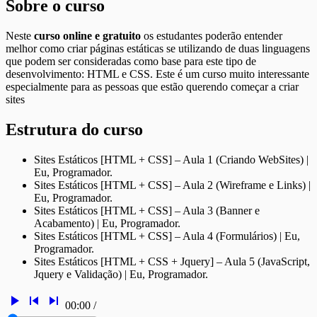
Sobre o curso
Neste
curso online e gratuito
os estudantes poderão entender
melhor como criar páginas estáticas se utilizando de duas linguagens
que podem ser consideradas como base para este tipo de
desenvolvimento: HTML e CSS. Este é um curso muito interessante
especialmente para as pessoas que estão querendo começar a criar
sites
Estrutura do curso
Sites Estáticos [HTML + CSS] – Aula 1 (Criando WebSites) |
Eu, Programador.
Sites Estáticos [HTML + CSS] – Aula 2 (Wireframe e Links) |
Eu, Programador.
Sites Estáticos [HTML + CSS] – Aula 3 (Banner e
Acabamento) | Eu, Programador.
Sites Estáticos [HTML + CSS] – Aula 4 (Formulários) | Eu,
Programador.
Sites Estáticos [HTML + CSS + Jquery] – Aula 5 (JavaScript,
Jquery e Validação) | Eu, Programador.
play_arrow
skip_previous
skip_next
00:00
/