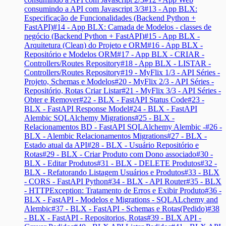
consumindo a API com Javascript 3/3
#13 - App BLX:
Especificação de Funcionalidades (Backend Python +
FastAPI)
#14 - App BLX: Camada de Modelos - classes de
negócio (Backend Python + FastAPI)
#15 - App BLX -
Arquitetura (Clean) do Projeto e ORM
#16 - App BLX -
Repositório e Modelos ORM
#17 - App BLX - CRIAR -
Controllers/Routes Repository
#18 - App BLX - LISTAR -
Controllers/Routes Repository
#19 - MyFlix 1/3 - API Séries -
Projeto, Schemas e Modelos
#20 - MyFlix 2/3 - API Séries -
Repositório, Rotas Criar Listar
#21 - MyFlix 3/3 - API Séries -
Obter e Remover
#22 - BLX - FastAPI Status Code
#23 -
BLX - FastAPI Response Model
#24 - BLX - FastAPI
Alembic SQLAlchemy Migrations
#25 - BLX -
Relacionamentos BD - FastAPI SQLAlchemy Alembic -
#26 -
BLX - Alembic Relacionamentos Migrations
#27 - BLX -
Estado atual da API
#28 - BLX - Usuário Repositório e
Rotas
#29 - BLX - Criar Produto com Dono associado
#30 -
BLX - Editar Produtos
#31 - BLX - DELETE Produtos
#32 -
BLX - Refatorando Listagem Usuários e Produtos
#33 - BLX
- CORS - FastAPI Python
#34 - BLX - API Router
#35 - BLX
- HTTPException: Tratamento de Erros e Exibir Produto
#36 -
BLX - FastAPI - Modelos e Migrations - SQLALchemy and
Alembic
#37 - BLX - FastAPI - Schemas e Rotas(Pedido)
#38
- BLX - FastAPI - Repositorios, Rotas
#39 - BLX API -