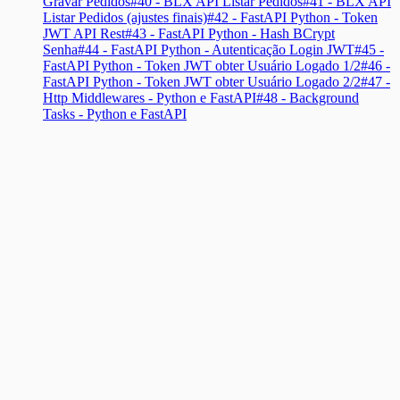
Gravar Pedidos
#40 - BLX API Listar Pedidos
#41 - BLX API
Listar Pedidos (ajustes finais)
#42 - FastAPI Python - Token
JWT API Rest
#43 - FastAPI Python - Hash BCrypt
Senha
#44 - FastAPI Python - Autenticação Login JWT
#45 -
FastAPI Python - Token JWT obter Usuário Logado 1/2
#46 -
FastAPI Python - Token JWT obter Usuário Logado 2/2
#47 -
Http Middlewares - Python e FastAPI
#48 - Background
Tasks - Python e FastAPI