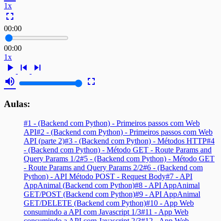
1x
fullscreen
00:00
00:00
1x
play_arrow
skip_previous
skip_next
volume_up
fullscreen
Aulas:
#1 - (Backend com Python) - Primeiros passos com Web
API
#2 - (Backend com Python) - Primeiros passos com Web
API (parte 2)
#3 - (Backend com Python) - Métodos HTTP
#4
- (Backend com Python) - Método GET - Route Params and
Query Params 1/2
#5 - (Backend com Python) - Método GET
- Route Params and Query Params 2/2
#6 - (Backend com
Python) - API Método POST - Request Body
#7 - API
AppAnimal (Backend com Python)
#8 - API AppAnimal
GET/POST (Backend com Python)
#9 - API AppAnimal
GET/DELETE (Backend com Python)
#10 - App Web
consumindo a API com Javascript 1/3
#11 - App Web
consumindo a API com Javascript 2/3
#12 - App Web