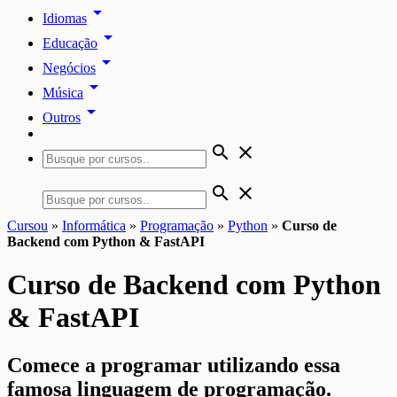
arrow_drop_down
Idiomas
arrow_drop_down
Educação
arrow_drop_down
Negócios
arrow_drop_down
Música
arrow_drop_down
Outros
search
close
search
close
Cursou
»
Informática
»
Programação
»
Python
»
Curso de
Backend com Python & FastAPI
Curso de Backend com Python
& FastAPI
Comece a programar utilizando essa
famosa linguagem de programação.