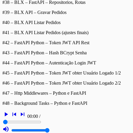
#38 – BLX – FastAPI – Repositorios, Rotas
#39 – BLX API – Gravar Pedidos
#40 – BLX API Listar Pedidos
#41 – BLX API Listar Pedidos (ajustes finais)
#42 – FastAPI Python – Token JWT API Rest
#43 – FastAPI Python – Hash BCrypt Senha
#44 – FastAPI Python – Autenticação Login JWT
#45 – FastAPI Python – Token JWT obter Usuário Logado 1/2
#46 – FastAPI Python – Token JWT obter Usuário Logado 2/2
#47 – Http Middlewares – Python e FastAPI
#48 – Background Tasks – Python e FastAPI
play_arrow
skip_previous
skip_next
00:00
/
volume_up