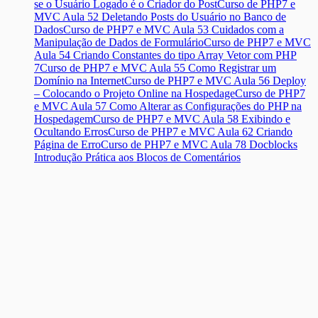
se o Usuário Logado é o Criador do Post
Curso de PHP7 e
MVC Aula 52 Deletando Posts do Usuário no Banco de
Dados
Curso de PHP7 e MVC Aula 53 Cuidados com a
Manipulação de Dados de Formulário
Curso de PHP7 e MVC
Aula 54 Criando Constantes do tipo Array Vetor com PHP
7
Curso de PHP7 e MVC Aula 55 Como Registrar um
Domínio na Internet
Curso de PHP7 e MVC Aula 56 Deploy
– Colocando o Projeto Online na Hospedage
Curso de PHP7
e MVC Aula 57 Como Alterar as Configurações do PHP na
Hospedagem
Curso de PHP7 e MVC Aula 58 Exibindo e
Ocultando Erros
Curso de PHP7 e MVC Aula 62 Criando
Página de Erro
Curso de PHP7 e MVC Aula 78 Docblocks
Introdução Prática aos Blocos de Comentários