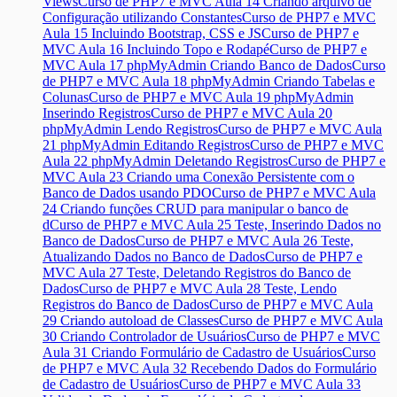
Views
Curso de PHP7 e MVC Aula 14 Criando arquivo de
Configuração utilizando Constantes
Curso de PHP7 e MVC
Aula 15 Incluindo Bootstrap, CSS e JS
Curso de PHP7 e
MVC Aula 16 Incluindo Topo e Rodapé
Curso de PHP7 e
MVC Aula 17 phpMyAdmin Criando Banco de Dados
Curso
de PHP7 e MVC Aula 18 phpMyAdmin Criando Tabelas e
Colunas
Curso de PHP7 e MVC Aula 19 phpMyAdmin
Inserindo Registros
Curso de PHP7 e MVC Aula 20
phpMyAdmin Lendo Registros
Curso de PHP7 e MVC Aula
21 phpMyAdmin Editando Registros
Curso de PHP7 e MVC
Aula 22 phpMyAdmin Deletando Registros
Curso de PHP7 e
MVC Aula 23 Criando uma Conexão Persistente com o
Banco de Dados usando PDO
Curso de PHP7 e MVC Aula
24 Criando funções CRUD para manipular o banco de
d
Curso de PHP7 e MVC Aula 25 Teste, Inserindo Dados no
Banco de Dados
Curso de PHP7 e MVC Aula 26 Teste,
Atualizando Dados no Banco de Dados
Curso de PHP7 e
MVC Aula 27 Teste, Deletando Registros do Banco de
Dados
Curso de PHP7 e MVC Aula 28 Teste, Lendo
Registros do Banco de Dados
Curso de PHP7 e MVC Aula
29 Criando autoload de Classes
Curso de PHP7 e MVC Aula
30 Criando Controlador de Usuários
Curso de PHP7 e MVC
Aula 31 Criando Formulário de Cadastro de Usuários
Curso
de PHP7 e MVC Aula 32 Recebendo Dados do Formulário
de Cadastro de Usuários
Curso de PHP7 e MVC Aula 33