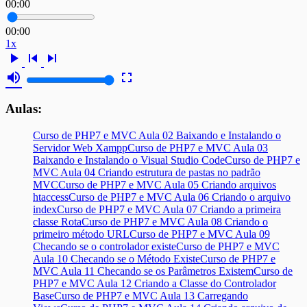
00:00
00:00
1x
play_arrow
skip_previous
skip_next
volume_up
fullscreen
Aulas:
Curso de PHP7 e MVC Aula 02 Baixando e Instalando o
Servidor Web Xampp
Curso de PHP7 e MVC Aula 03
Baixando e Instalando o Visual Studio Code
Curso de PHP7 e
MVC Aula 04 Criando estrutura de pastas no padrão
MVC
Curso de PHP7 e MVC Aula 05 Criando arquivos
htaccess
Curso de PHP7 e MVC Aula 06 Criando o arquivo
index
Curso de PHP7 e MVC Aula 07 Criando a primeira
classe Rota
Curso de PHP7 e MVC Aula 08 Criando o
primeiro método URL
Curso de PHP7 e MVC Aula 09
Checando se o controlador existe
Curso de PHP7 e MVC
Aula 10 Checando se o Método Existe
Curso de PHP7 e
MVC Aula 11 Checando se os Parâmetros Existem
Curso de
PHP7 e MVC Aula 12 Criando a Classe do Controlador
Base
Curso de PHP7 e MVC Aula 13 Carregando