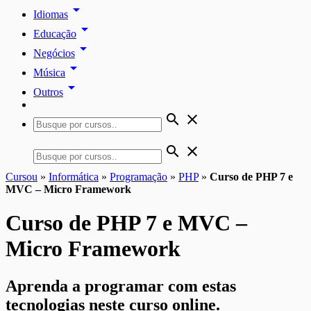
arrow_drop_down
Idiomas
arrow_drop_down
Educação
arrow_drop_down
Negócios
arrow_drop_down
Música
arrow_drop_down
Outros
search
close
search
close
Cursou
»
Informática
»
Programação
»
PHP
»
Curso de PHP 7 e
MVC – Micro Framework
Curso de PHP 7 e MVC –
Micro Framework
Aprenda a programar com estas
tecnologias neste curso online.