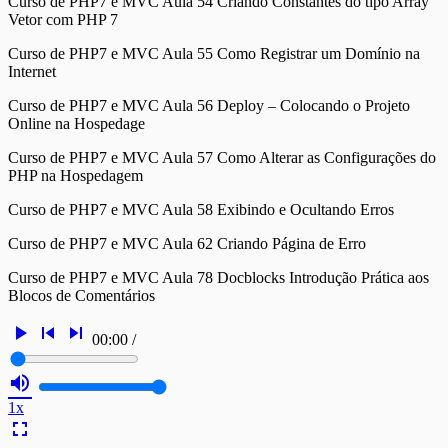
Curso de PHP7 e MVC Aula 54 Criando Constantes do tipo Array
Vetor com PHP 7
Curso de PHP7 e MVC Aula 55 Como Registrar um Domínio na
Internet
Curso de PHP7 e MVC Aula 56 Deploy – Colocando o Projeto
Online na Hospedage
Curso de PHP7 e MVC Aula 57 Como Alterar as Configurações do
PHP na Hospedagem
Curso de PHP7 e MVC Aula 58 Exibindo e Ocultando Erros
Curso de PHP7 e MVC Aula 62 Criando Página de Erro
Curso de PHP7 e MVC Aula 78 Docblocks Introdução Prática aos
Blocos de Comentários
play_arrow
skip_previous
skip_next
00:00
/
volume_up
1x
fullscreen