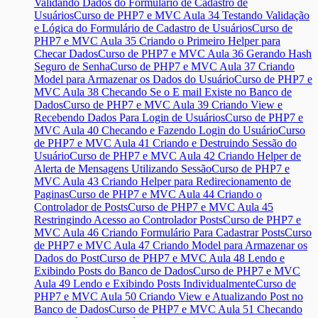
Validando Dados do Formulário de Cadastro de
Usuários
Curso de PHP7 e MVC Aula 34 Testando Validação
e Lógica do Formulário de Cadastro de Usuários
Curso de
PHP7 e MVC Aula 35 Criando o Primeiro Helper para
Checar Dados
Curso de PHP7 e MVC Aula 36 Gerando Hash
Seguro de Senha
Curso de PHP7 e MVC Aula 37 Criando
Model para Armazenar os Dados do Usuário
Curso de PHP7 e
MVC Aula 38 Checando Se o E mail Existe no Banco de
Dados
Curso de PHP7 e MVC Aula 39 Criando View e
Recebendo Dados Para Login de Usuários
Curso de PHP7 e
MVC Aula 40 Checando e Fazendo Login do Usuário
Curso
de PHP7 e MVC Aula 41 Criando e Destruindo Sessão do
Usuário
Curso de PHP7 e MVC Aula 42 Criando Helper de
Alerta de Mensagens Utilizando Sessão
Curso de PHP7 e
MVC Aula 43 Criando Helper para Redirecionamento de
Paginas
Curso de PHP7 e MVC Aula 44 Criando o
Controlador de Posts
Curso de PHP7 e MVC Aula 45
Restringindo Acesso ao Controlador Posts
Curso de PHP7 e
MVC Aula 46 Criando Formulário Para Cadastrar Posts
Curso
de PHP7 e MVC Aula 47 Criando Model para Armazenar os
Dados do Post
Curso de PHP7 e MVC Aula 48 Lendo e
Exibindo Posts do Banco de Dados
Curso de PHP7 e MVC
Aula 49 Lendo e Exibindo Posts Individualmente
Curso de
PHP7 e MVC Aula 50 Criando View e Atualizando Post no
Banco de Dados
Curso de PHP7 e MVC Aula 51 Checando