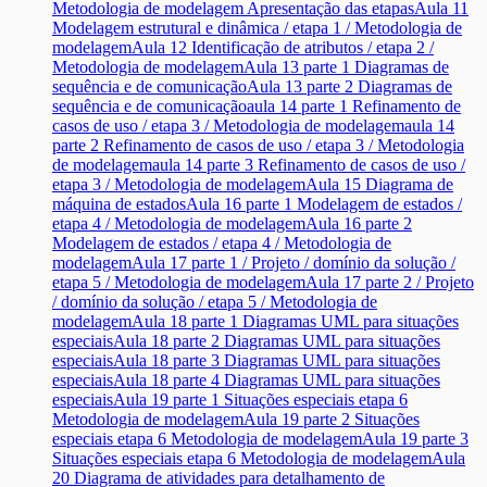
Metodologia de modelagem Apresentação das etapas
Aula 11
Modelagem estrutural e dinâmica / etapa 1 / Metodologia de
modelagem
Aula 12 Identificação de atributos / etapa 2 /
Metodologia de modelagem
Aula 13 parte 1 Diagramas de
sequência e de comunicação
Aula 13 parte 2 Diagramas de
sequência e de comunicação
aula 14 parte 1 Refinamento de
casos de uso / etapa 3 / Metodologia de modelagem
aula 14
parte 2 Refinamento de casos de uso / etapa 3 / Metodologia
de modelagem
aula 14 parte 3 Refinamento de casos de uso /
etapa 3 / Metodologia de modelagem
Aula 15 Diagrama de
máquina de estados
Aula 16 parte 1 Modelagem de estados /
etapa 4 / Metodologia de modelagem
Aula 16 parte 2
Modelagem de estados / etapa 4 / Metodologia de
modelagem
Aula 17 parte 1 / Projeto / domínio da solução /
etapa 5 / Metodologia de modelagem
Aula 17 parte 2 / Projeto
/ domínio da solução / etapa 5 / Metodologia de
modelagem
Aula 18 parte 1 Diagramas UML para situações
especiais
Aula 18 parte 2 Diagramas UML para situações
especiais
Aula 18 parte 3 Diagramas UML para situações
especiais
Aula 18 parte 4 Diagramas UML para situações
especiais
Aula 19 parte 1 Situações especiais etapa 6
Metodologia de modelagem
Aula 19 parte 2 Situações
especiais etapa 6 Metodologia de modelagem
Aula 19 parte 3
Situações especiais etapa 6 Metodologia de modelagem
Aula
20 Diagrama de atividades para detalhamento de