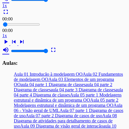
1x
fullscreen
00:00
00:00
1x
play_arrow
skip_previous
skip_next
volume_up
fullscreen
Aulas:
Aula 01 Introdução à modelagem OO
Aula 02 Fundamentos
de modelagem OO
Aula 03 Elementos de um programa
OO
aula 04 parte 1 Diagrama de classes
aula 04 parte 2
Diagrama de classes
aula 04 parte 3 Diagrama de classes
aula
04 parte 4 Diagrama de classes
Aula 05 parte 1 Modelagens
estrutural e dinâmica de um programa OO
Aula 05 parte 2
Modelagens estrutural e dinâmica de um programa OO
Aula
06 - Visão geral de UML
Aula 07 parte 1 Diagrama de casos
de uso
Aula 07 parte 2 Diagrama de casos de uso
Aula 08
Diagrama de atividades para detalhamento de casos de
uso
Aula 09 Diagrama de visão geral de interação
aula 10