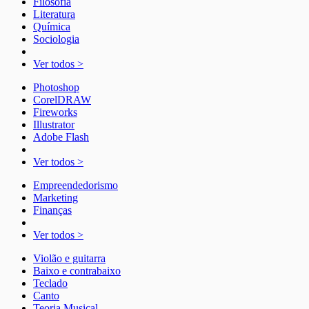
Filosofia
Literatura
Química
Sociologia
Ver todos >
Photoshop
CorelDRAW
Fireworks
Illustrator
Adobe Flash
Ver todos >
Empreendedorismo
Marketing
Finanças
Ver todos >
Violão e guitarra
Baixo e contrabaixo
Teclado
Canto
Teoria Musical