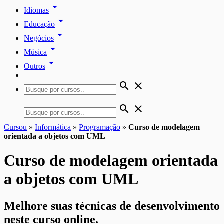
arrow_drop_down
Idiomas
arrow_drop_down
Educação
arrow_drop_down
Negócios
arrow_drop_down
Música
arrow_drop_down
Outros
search
close
search
close
Cursou
»
Informática
»
Programação
»
Curso de modelagem
orientada a objetos com UML
Curso de modelagem orientada
a objetos com UML
Melhore suas técnicas de desenvolvimento
neste curso online.