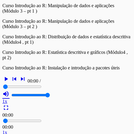
Curso Introdução ao R: Manipulação de dados e aplicações
(Módulo 3 – pt 1 )
Curso Introdução ao R: Manipulação de dados e aplicações
(Módulo 3 – pt 2 )
Curso Introdução ao R: Distribuição de dados e estatística descritiva
(Módulo4 , pt 1)
Curso Introdução ao R: Estatística descritiva e gráficos (Módulo4 ,
pt 2)
Curso Introdução ao R: Instalação e introdução a pacotes úteis
play_arrow
skip_previous
skip_next
00:00
/
volume_up
1x
fullscreen
00:00
00:00
1x