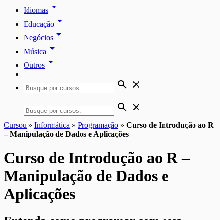
arrow_drop_down
Idiomas
arrow_drop_down
Educação
arrow_drop_down
Negócios
arrow_drop_down
Música
arrow_drop_down
Outros
search
close
search
close
Cursou
»
Informática
»
Programação
»
Curso de Introdução ao R
– Manipulação de Dados e Aplicações
Curso de Introdução ao R –
Manipulação de Dados e
Aplicações