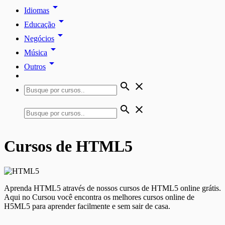
arrow_drop_down
Idiomas
arrow_drop_down
Educação
arrow_drop_down
Negócios
arrow_drop_down
Música
arrow_drop_down
Outros
search
close
search
close
Cursos de HTML5
Aprenda HTML5 através de nossos cursos de HTML5 online grátis.
Aqui no Cursou você encontra os melhores cursos online de
H5ML5 para aprender facilmente e sem sair de casa.