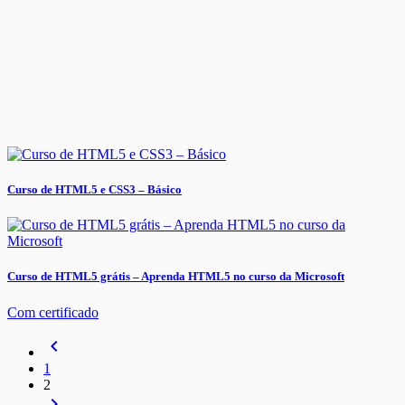
Curso de HTML5 e CSS3 – Básico
Curso de HTML5 grátis – Aprenda HTML5 no curso da Microsoft
Com certificado
navigate_before
1
2
navigate_next