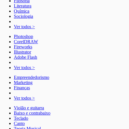
Filosofia
Literatura
Química
Sociologia
Ver todos >
Photoshop
CorelDRAW
Fireworks
Illustrator
Adobe Flash
Ver todos >
Empreendedorismo
Marketing
Finanças
Ver todos >
Violão e guitarra
Baixo e contrabaixo
Teclado
Canto
Teoria Musical