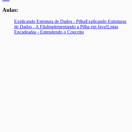
Aulas:
Explicando Estrutura de Dados - Pilha
Explicando Estruturas
de Dados - A Fila
Implementando a Pilha em Java!
Listas
Encadeadas - Entendendo o Conceito