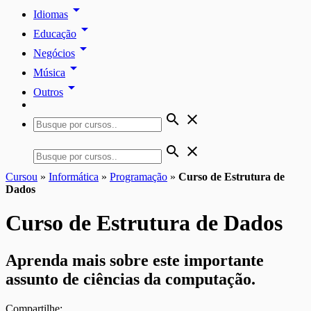
arrow_drop_down
Idiomas
arrow_drop_down
Educação
arrow_drop_down
Negócios
arrow_drop_down
Música
arrow_drop_down
Outros
search
close
search
close
Cursou
»
Informática
»
Programação
»
Curso de Estrutura de
Dados
Curso de Estrutura de Dados
Aprenda mais sobre este importante
assunto de ciências da computação.
Compartilhe: