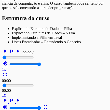
ciência da computação e afins. O curso também pode ser feito por
quem está começando a aprender programação.
Estrutura do curso
Explicando Estrutura de Dados – Pilha
Explicando Estruturas de Dados – A Fila
Implementando a Pilha em Java!
Listas Encadeadas – Entendendo o Conceito
play_arrow
skip_previous
skip_next
00:00
/
volume_up
1x
fullscreen
00:00
00:00
1x
play_arrow
skip_previous
skip_next
volume_up
fullscreen