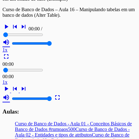
Curso de Banco de Dados – Aula 16 – Manipulando tabelas em um
banco de dados (Alter Table).
play_arrow
skip_previous
skip_next
00:00
/
volume_up
1x
fullscreen
00:00
00:00
1x
play_arrow
skip_previous
skip_next
volume_up
fullscreen
Aulas:
Curso de Banco de Dados - Aula 01 - Conceitos Básicos de
Banco de Dados #rumoaos500
Curso de Banco de Dados -
Aula 02 - Entidades e tipos de atributos
Curso de Banco de