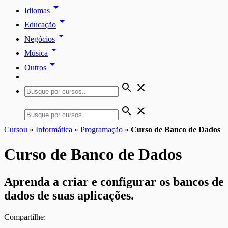
arrow_drop_down
Idiomas
arrow_drop_down
Educação
arrow_drop_down
Negócios
arrow_drop_down
Música
arrow_drop_down
Outros
search
close
search
close
Cursou
»
Informática
»
Programação
»
Curso de Banco de Dados
Curso de Banco de Dados
Aprenda a criar e configurar os bancos de
dados de suas aplicações.
Compartilhe: