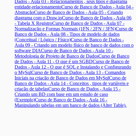
Dados - Aula 03 - Relacionamentos , seus tipos e diagrama
entidade-relacionamento
Curso de Banco de Dados - Aula 04 -
Abstração
Curso de Banco de Dados - Aula 05 - Criando
diagrama com o Draw.io
Curso de Banco de Dados - Aula 06
- Tabela X Registro
Curso de Banco de Dados - Aula 07 -
Normalização e Formas Normais (1FN / 2FN / 3FN)
Curso de
Banco de Dados - Aula 08 - Tipos de modelo de dados
(Conceitual / Lógico / Físico)
Curso de Banco de Dados -
Aula 09 - Criando um modelo físico de banco de dados com o
software DIA
Curso de Banco de Dados - Aula 10 -
Metodologia de Projeto de Banco de Dados
Curso de Banco
de Dados - Aula 11 - O que é um SGBD
Curso de Banco de
Dados - Aula 12 - O que é SQL e Instalando e Configurando
o MySql
Curso de Banco de Dados - Aula 13 - Comandos
Iniciais na criação de Banco de Dados em MySql
Curso de
Banco de Dados - Aula 14 - Conceitos , tipos de variáveis e
criação de tabelas
Curso de Banco de Dados - Aula 15 -
Criando um BD com base em um estudo de caso
(Exemplo)
Curso de Banco de Dados - Aula 16 -
Manipulando tabelas em um banco de dados (Alter Table).