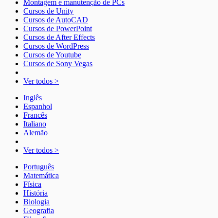
Montagem e manutenção de PCs
Cursos de Unity
Cursos de AutoCAD
Cursos de PowerPoint
Cursos de After Effects
Cursos de WordPress
Cursos de Youtube
Cursos de Sony Vegas
Ver todos >
Inglês
Espanhol
Francês
Italiano
Alemão
Ver todos >
Português
Matemática
Física
História
Biologia
Geografia