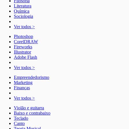
Filosofia
Literatura
Química
Sociologia
Ver todos >
Photoshop
CorelDRAW
Fireworks
Illustrator
Adobe Flash
Ver todos >
Empreendedorismo
Marketing
Finanças
Ver todos >
Violão e guitarra
Baixo e contrabaixo
Teclado
Canto
Teoria Musical