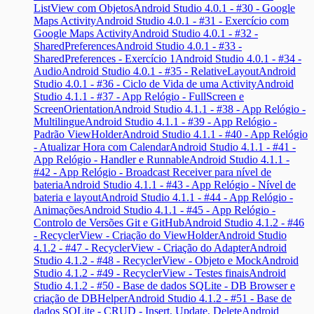
ListView com Objetos
Android Studio 4.0.1 - #30 - Google
Maps Activity
Android Studio 4.0.1 - #31 - Exercício com
Google Maps Activity
Android Studio 4.0.1 - #32 -
SharedPreferences
Android Studio 4.0.1 - #33 -
SharedPreferences - Exercício 1
Android Studio 4.0.1 - #34 -
Audio
Android Studio 4.0.1 - #35 - RelativeLayout
Android
Studio 4.0.1 - #36 - Ciclo de Vida de uma Activity
Android
Studio 4.1.1 - #37 - App Relógio - FullScreen e
ScreenOrientation
Android Studio 4.1.1 - #38 - App Relógio -
Multilingue
Android Studio 4.1.1 - #39 - App Relógio -
Padrão ViewHolder
Android Studio 4.1.1 - #40 - App Relógio
- Atualizar Hora com Calendar
Android Studio 4.1.1 - #41 -
App Relógio - Handler e Runnable
Android Studio 4.1.1 -
#42 - App Relógio - Broadcast Receiver para nível de
bateria
Android Studio 4.1.1 - #43 - App Relógio - Nível de
bateria e layout
Android Studio 4.1.1 - #44 - App Relógio -
Animações
Android Studio 4.1.1 - #45 - App Relógio -
Controlo de Versões Git e GitHub
Android Studio 4.1.2 - #46
- RecyclerView - Criação do ViewHolder
Android Studio
4.1.2 - #47 - RecyclerView - Criação do Adapter
Android
Studio 4.1.2 - #48 - RecyclerView - Objeto e Mock
Android
Studio 4.1.2 - #49 - RecyclerView - Testes finais
Android
Studio 4.1.2 - #50 - Base de dados SQLite - DB Browser e
criação de DBHelper
Android Studio 4.1.2 - #51 - Base de
dados SQLite - CRUD - Insert, Update, Delete
Android