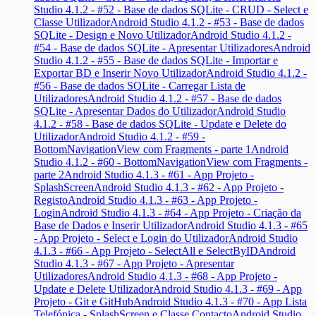
Studio 4.1.2 - #52 - Base de dados SQLite - CRUD - Select e
Classe Utilizador
Android Studio 4.1.2 - #53 - Base de dados
SQLite - Design e Novo Utilizador
Android Studio 4.1.2 -
#54 - Base de dados SQLite - Apresentar Utilizadores
Android
Studio 4.1.2 - #55 - Base de dados SQLite - Importar e
Exportar BD e Inserir Novo Utilizador
Android Studio 4.1.2 -
#56 - Base de dados SQLite - Carregar Lista de
Utilizadores
Android Studio 4.1.2 - #57 - Base de dados
SQLite - Apresentar Dados do Utilizador
Android Studio
4.1.2 - #58 - Base de dados SQLite - Update e Delete do
Utilizador
Android Studio 4.1.2 - #59 -
BottomNavigationView com Fragments - parte 1
Android
Studio 4.1.2 - #60 - BottomNavigationView com Fragments -
parte 2
Android Studio 4.1.3 - #61 - App Projeto -
SplashScreen
Android Studio 4.1.3 - #62 - App Projeto -
Registo
Android Studio 4.1.3 - #63 - App Projeto -
Login
Android Studio 4.1.3 - #64 - App Projeto - Criação da
Base de Dados e Inserir Utilizador
Android Studio 4.1.3 - #65
- App Projeto - Select e Login do Utilizador
Android Studio
4.1.3 - #66 - App Projeto - SelectAll e SelectByID
Android
Studio 4.1.3 - #67 - App Projeto - Apresentar
Utilizadores
Android Studio 4.1.3 - #68 - App Projeto -
Update e Delete Utilizador
Android Studio 4.1.3 - #69 - App
Projeto - Git e GitHub
Android Studio 4.1.3 - #70 - App Lista
Telefónica - SplashScreen e Classe Contacto
Android Studio