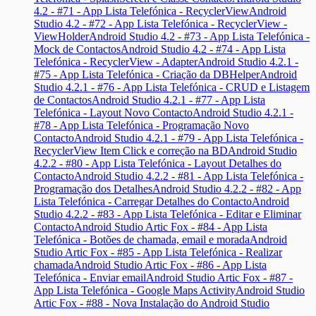
4.2 - #71 - App Lista Telefónica - RecyclerView
Android
Studio 4.2 - #72 - App Lista Telefónica - RecyclerView -
ViewHolder
Android Studio 4.2 - #73 - App Lista Telefónica -
Mock de Contactos
Android Studio 4.2 - #74 - App Lista
Telefónica - RecyclerView - Adapter
Android Studio 4.2.1 -
#75 - App Lista Telefónica - Criação da DBHelper
Android
Studio 4.2.1 - #76 - App Lista Telefónica - CRUD e Listagem
de Contactos
Android Studio 4.2.1 - #77 - App Lista
Telefónica - Layout Novo Contacto
Android Studio 4.2.1 -
#78 - App Lista Telefónica - Programação Novo
Contacto
Android Studio 4.2.1 - #79 - App Lista Telefónica -
RecyclerView Item Click e correção na BD
Android Studio
4.2.2 - #80 - App Lista Telefónica - Layout Detalhes do
Contacto
Android Studio 4.2.2 - #81 - App Lista Telefónica -
Programação dos Detalhes
Android Studio 4.2.2 - #82 - App
Lista Telefónica - Carregar Detalhes do Contacto
Android
Studio 4.2.2 - #83 - App Lista Telefónica - Editar e Eliminar
Contacto
Android Studio Artic Fox - #84 - App Lista
Telefónica - Botões de chamada, email e morada
Android
Studio Artic Fox - #85 - App Lista Telefónica - Realizar
chamada
Android Studio Artic Fox - #86 - App Lista
Telefónica - Enviar email
Android Studio Artic Fox - #87 -
App Lista Telefónica - Google Maps Activity
Android Studio
Artic Fox - #88 - Nova Instalação do Android Studio