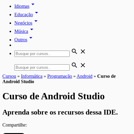
arrow_drop_down
Idiomas
arrow_drop_down
Educação
arrow_drop_down
Negócios
arrow_drop_down
Música
arrow_drop_down
Outros
search
close
search
close
Cursou
»
Informática
»
Programação
»
Android
»
Curso de
Android Studio
Curso de Android Studio
Aprenda sobre os recursos dessa IDE.
Compartilhe: