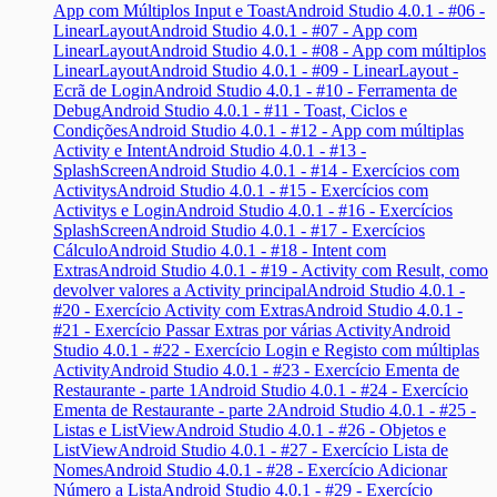
App com Múltiplos Input e Toast
Android Studio 4.0.1 - #06 -
LinearLayout
Android Studio 4.0.1 - #07 - App com
LinearLayout
Android Studio 4.0.1 - #08 - App com múltiplos
LinearLayout
Android Studio 4.0.1 - #09 - LinearLayout -
Ecrã de Login
Android Studio 4.0.1 - #10 - Ferramenta de
Debug
Android Studio 4.0.1 - #11 - Toast, Ciclos e
Condições
Android Studio 4.0.1 - #12 - App com múltiplas
Activity e Intent
Android Studio 4.0.1 - #13 -
SplashScreen
Android Studio 4.0.1 - #14 - Exercícios com
Activitys
Android Studio 4.0.1 - #15 - Exercícios com
Activitys e Login
Android Studio 4.0.1 - #16 - Exercícios
SplashScreen
Android Studio 4.0.1 - #17 - Exercícios
Cálculo
Android Studio 4.0.1 - #18 - Intent com
Extras
Android Studio 4.0.1 - #19 - Activity com Result, como
devolver valores a Activity principal
Android Studio 4.0.1 -
#20 - Exercício Activity com Extras
Android Studio 4.0.1 -
#21 - Exercício Passar Extras por várias Activity
Android
Studio 4.0.1 - #22 - Exercício Login e Registo com múltiplas
Activity
Android Studio 4.0.1 - #23 - Exercício Ementa de
Restaurante - parte 1
Android Studio 4.0.1 - #24 - Exercício
Ementa de Restaurante - parte 2
Android Studio 4.0.1 - #25 -
Listas e ListView
Android Studio 4.0.1 - #26 - Objetos e
ListView
Android Studio 4.0.1 - #27 - Exercício Lista de
Nomes
Android Studio 4.0.1 - #28 - Exercício Adicionar
Número a Lista
Android Studio 4.0.1 - #29 - Exercício