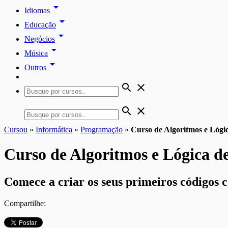
arrow_drop_down
Idiomas
arrow_drop_down
Educação
arrow_drop_down
Negócios
arrow_drop_down
Música
arrow_drop_down
Outros
search
close
search
close
Cursou
»
Informática
»
Programação
»
Curso de Algoritmos e Lóg
Curso de Algoritmos e Lógica 
Comece a criar os seus primeiros códigos c
Compartilhe: