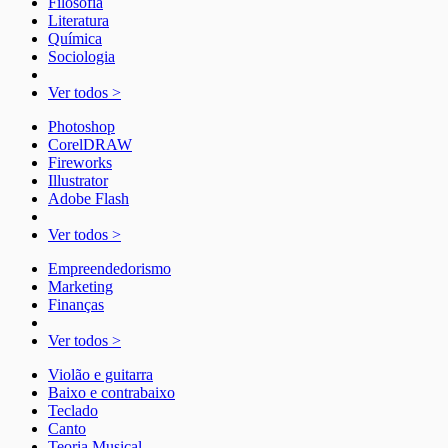
Filosofia
Literatura
Química
Sociologia
Ver todos >
Photoshop
CorelDRAW
Fireworks
Illustrator
Adobe Flash
Ver todos >
Empreendedorismo
Marketing
Finanças
Ver todos >
Violão e guitarra
Baixo e contrabaixo
Teclado
Canto
Teoria Musical