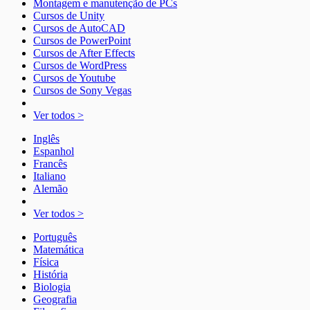
Montagem e manutenção de PCs
Cursos de Unity
Cursos de AutoCAD
Cursos de PowerPoint
Cursos de After Effects
Cursos de WordPress
Cursos de Youtube
Cursos de Sony Vegas
Ver todos >
Inglês
Espanhol
Francês
Italiano
Alemão
Ver todos >
Português
Matemática
Física
História
Biologia
Geografia