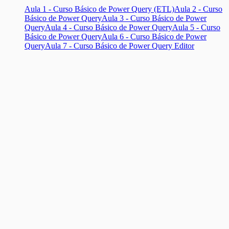
Aula 1 - Curso Básico de Power Query (ETL)
Aula 2 - Curso
Básico de Power Query
Aula 3 - Curso Básico de Power
Query
Aula 4 - Curso Básico de Power Query
Aula 5 - Curso
Básico de Power Query
Aula 6 - Curso Básico de Power
Query
Aula 7 - Curso Básico de Power Query Editor