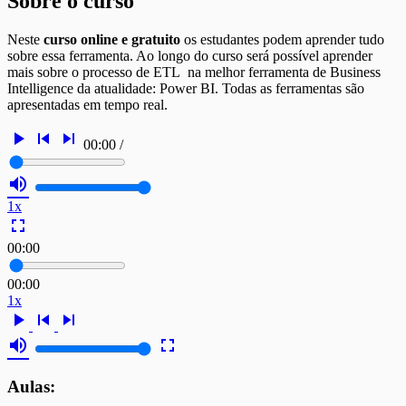
Sobre o curso
Neste
curso online e gratuito
os estudantes podem aprender tudo
sobre essa ferramenta. Ao longo do curso será possível aprender
mais sobre o processo de ETL na melhor ferramenta de Business
Intelligence da atualidade: Power BI. Todas as ferramentas são
apresentadas em tempo real.
play_arrow
skip_previous
skip_next
00:00
/
volume_up
1x
fullscreen
00:00
00:00
1x
play_arrow
skip_previous
skip_next
volume_up
fullscreen
Aulas: