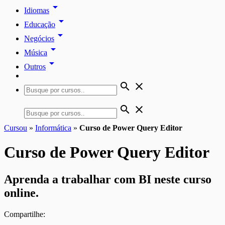
arrow_drop_down
Idiomas
arrow_drop_down
Educação
arrow_drop_down
Negócios
arrow_drop_down
Música
arrow_drop_down
Outros
search
close
search
close
Cursou
»
Informática
»
Curso de Power Query Editor
Curso de Power Query Editor
Aprenda a trabalhar com BI neste curso
online.
Compartilhe: