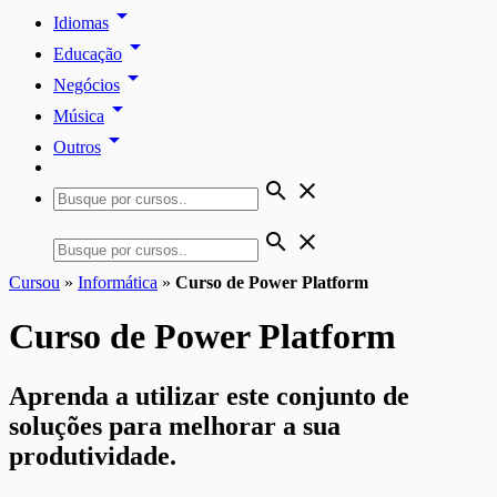
arrow_drop_down
Idiomas
arrow_drop_down
Educação
arrow_drop_down
Negócios
arrow_drop_down
Música
arrow_drop_down
Outros
search
close
search
close
Cursou
»
Informática
»
Curso de Power Platform
Curso de Power Platform
Aprenda a utilizar este conjunto de
soluções para melhorar a sua
produtividade.