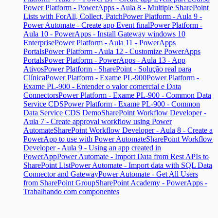
Power Platform - PowerApps - Aula 8 - Multiple SharePoint
Lists with ForAll, Collect, Patch
Power Platform - Aula 9 -
Power Automate - Create app Event final
Power Platform -
Aula 10 - PowerApps - Install Gateway windows 10
Enterprise
Power Platform - Aula 11 - PowerApps
Portals
Power Platform - Aula 12 - Customize PowerApps
Portals
Power Platform - PowerApps - Aula 13 - App
Ativos
Power Platform - SharePoint - Solução real para
Clínica
Power Platform - Exame PL-900
Power Platform -
Exame PL-900 - Entender o valor comercial e Data
Connectors
Power Platform - Exame PL-900 - Common Data
Service CDS
Power Platform - Exame PL-900 - Common
Data Service CDS Demo
SharePoint Workflow Developer -
Aula 7 - Create approval workflow using Power
Automate
SharePoint Workflow Developer - Aula 8 - Create a
PowerApp to use with Power Automate
SharePoint Workflow
Developer - Aula 9 - Using an app created in
PowerApp
Power Automate - Import Data from Rest APIs to
SharePoint List
Power Automate - Import data with SQL Data
Connector and Gateway
Power Automate - Get All Users
from SharePoint Group
SharePoint Academy - PowerApps -
Trabalhando com componentes