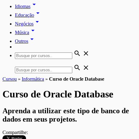
arrow_drop_down
Idiomas
arrow_drop_down
Educação
arrow_drop_down
Negócios
arrow_drop_down
Música
arrow_drop_down
Outros
search
close
search
close
Cursou
»
Informática
»
Curso de Oracle Database
Curso de Oracle Database
Aprenda a utilizar este tipo de banco de
dados em seus projetos.
Compartilhe: