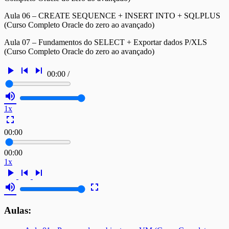
Aula 06 – CREATE SEQUENCE + INSERT INTO + SQLPLUS
(Curso Completo Oracle do zero ao avançado)
Aula 07 – Fundamentos do SELECT + Exportar dados P/XLS
(Curso Completo Oracle do zero ao avançado)
play_arrow
skip_previous
skip_next
00:00
/
volume_up
1x
fullscreen
00:00
00:00
1x
play_arrow
skip_previous
skip_next
volume_up
fullscreen
Aulas: