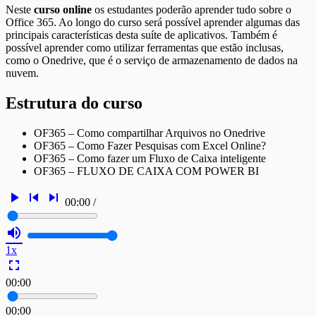
Neste
curso online
os estudantes poderão aprender tudo sobre o
Office 365. Ao longo do curso será possível aprender algumas das
principais características desta suíte de aplicativos. Também é
possível aprender como utilizar ferramentas que estão inclusas,
como o Onedrive, que é o serviço de armazenamento de dados na
nuvem.
Estrutura do curso
OF365 – Como compartilhar Arquivos no Onedrive
OF365 – Como Fazer Pesquisas com Excel Online?
OF365 – Como fazer um Fluxo de Caixa inteligente
OF365 – FLUXO DE CAIXA COM POWER BI
play_arrow
skip_previous
skip_next
00:00
/
volume_up
1x
fullscreen
00:00
00:00