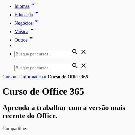
arrow_drop_down
Idiomas
arrow_drop_down
Educação
arrow_drop_down
Negócios
arrow_drop_down
Música
arrow_drop_down
Outros
search
close
search
close
Cursou
»
Informática
»
Curso de Office 365
Curso de Office 365
Aprenda a trabalhar com a versão mais
recente do Office.
Compartilhe: