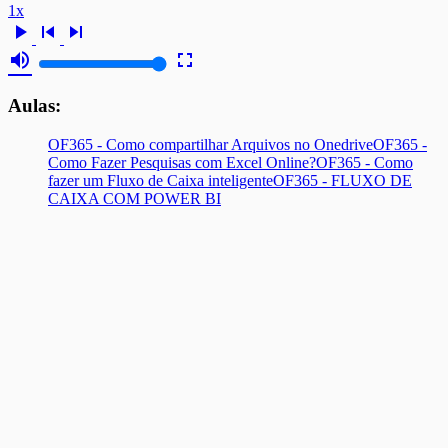
1x
play_arrow
skip_previous
skip_next
volume_up
fullscreen
Aulas:
OF365 - Como compartilhar Arquivos no Onedrive
OF365 -
Como Fazer Pesquisas com Excel Online?
OF365 - Como
fazer um Fluxo de Caixa inteligente
OF365 - FLUXO DE
CAIXA COM POWER BI