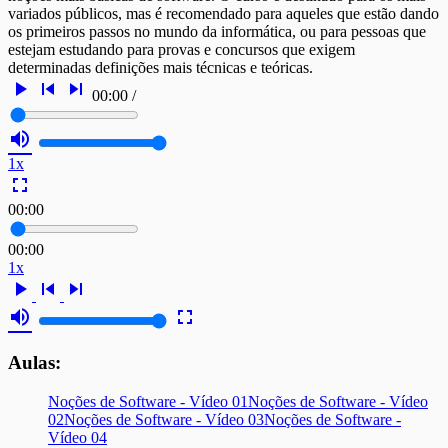
variados públicos, mas é recomendado para aqueles que estão dando
os primeiros passos no mundo da informática, ou para pessoas que
estejam estudando para provas e concursos que exigem
determinadas definições mais técnicas e teóricas.
play_arrow
skip_previous
skip_next
00:00
/
volume_up
1x
fullscreen
00:00
00:00
1x
play_arrow
skip_previous
skip_next
volume_up
fullscreen
Aulas:
Noções de Software - Vídeo 01
Noções de Software - Vídeo
02
Noções de Software - Vídeo 03
Noções de Software -
Vídeo 04