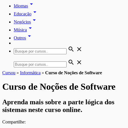
arrow_drop_down
Idiomas
arrow_drop_down
Educação
arrow_drop_down
Negócios
arrow_drop_down
Música
arrow_drop_down
Outros
search
close
search
close
Cursou
»
Informática
»
Curso de Noções de Software
Curso de Noções de Software
Aprenda mais sobre a parte lógica dos
sistemas neste curso online.
Compartilhe: