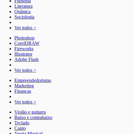
Filosofia
Literatura
Química
Sociologia
Ver todos >
Photoshop
CorelDRAW
Fireworks
Illustrator
Adobe Flash
Ver todos >
Empreendedorismo
Marketing
Finanças
Ver todos >
Violão e guitarra
Baixo e contrabaixo
Teclado
Canto
Teoria Musical