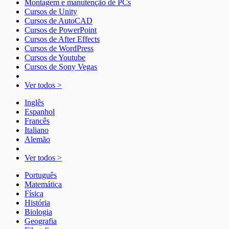
Montagem e manutenção de PCs
Cursos de Unity
Cursos de AutoCAD
Cursos de PowerPoint
Cursos de After Effects
Cursos de WordPress
Cursos de Youtube
Cursos de Sony Vegas
Ver todos >
Inglês
Espanhol
Francês
Italiano
Alemão
Ver todos >
Português
Matemática
Física
História
Biologia
Geografia