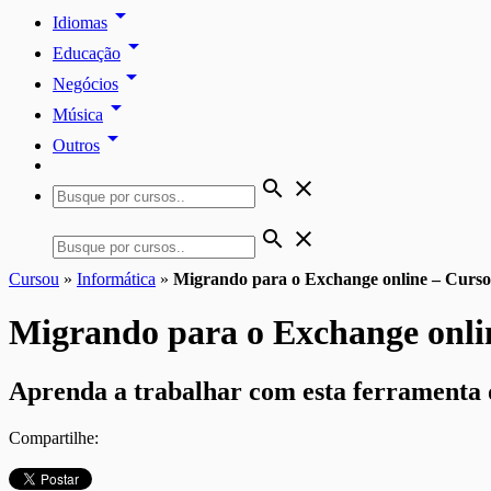
arrow_drop_down
Idiomas
arrow_drop_down
Educação
arrow_drop_down
Negócios
arrow_drop_down
Música
arrow_drop_down
Outros
search
close
search
close
Cursou
»
Informática
»
Migrando para o Exchange online – Curso
Migrando para o Exchange onli
Aprenda a trabalhar com esta ferramenta 
Compartilhe: