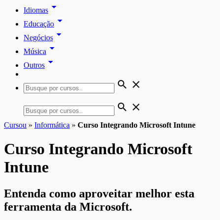
arrow_drop_down
Idiomas
arrow_drop_down
Educação
arrow_drop_down
Negócios
arrow_drop_down
Música
arrow_drop_down
Outros
search
close
search
close
Cursou
»
Informática
»
Curso Integrando Microsoft Intune
Curso Integrando Microsoft
Intune
Entenda como aproveitar melhor esta
ferramenta da Microsoft.