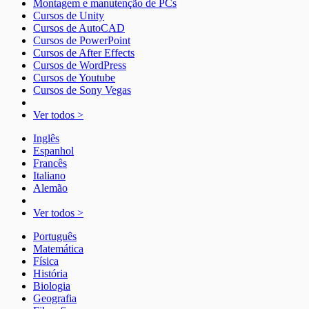
Montagem e manutenção de PCs
Cursos de Unity
Cursos de AutoCAD
Cursos de PowerPoint
Cursos de After Effects
Cursos de WordPress
Cursos de Youtube
Cursos de Sony Vegas
Ver todos >
Inglês
Espanhol
Francês
Italiano
Alemão
Ver todos >
Português
Matemática
Física
História
Biologia
Geografia