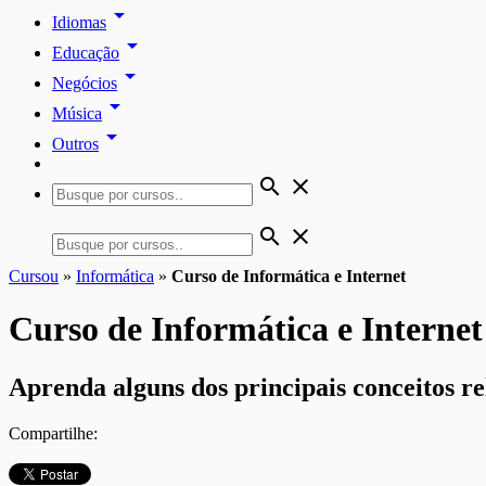
arrow_drop_down
Idiomas
arrow_drop_down
Educação
arrow_drop_down
Negócios
arrow_drop_down
Música
arrow_drop_down
Outros
search
close
search
close
Cursou
»
Informática
»
Curso de Informática e Internet
Curso de Informática e Internet
Aprenda alguns dos principais conceitos re
Compartilhe: