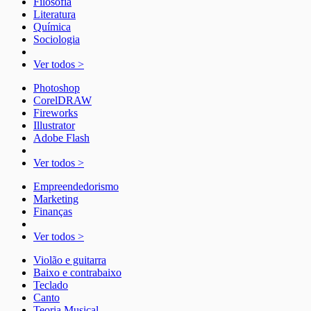
Filosofia
Literatura
Química
Sociologia
Ver todos >
Photoshop
CorelDRAW
Fireworks
Illustrator
Adobe Flash
Ver todos >
Empreendedorismo
Marketing
Finanças
Ver todos >
Violão e guitarra
Baixo e contrabaixo
Teclado
Canto
Teoria Musical