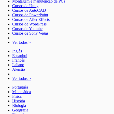
Montagem e manutenção de PCs
Cursos de Unity
Cursos de AutoCAD
Cursos de PowerPoint
Cursos de After Effects
Cursos de WordPress
Cursos de Youtube
Cursos de Sony Vegas
Ver todos >
Inglês
Espanhol
Francês
Italiano
Alemão
Ver todos >
Português
Matemática
Física
História
Biologia
Geografia