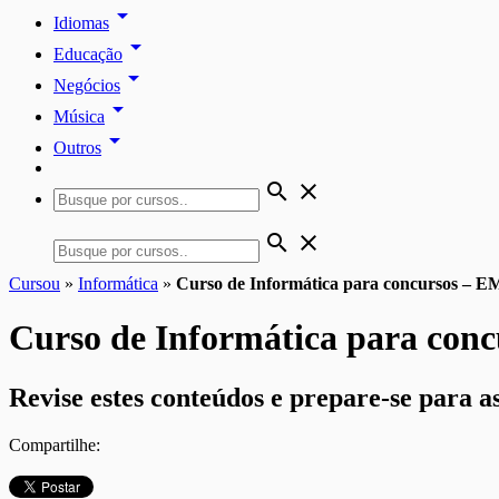
arrow_drop_down
Idiomas
arrow_drop_down
Educação
arrow_drop_down
Negócios
arrow_drop_down
Música
arrow_drop_down
Outros
search
close
search
close
Cursou
»
Informática
»
Curso de Informática para concursos –
Curso de Informática para co
Revise estes conteúdos e prepare-se para a
Compartilhe: