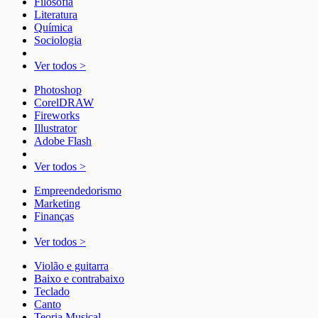
Filosofia
Literatura
Química
Sociologia
Ver todos >
Photoshop
CorelDRAW
Fireworks
Illustrator
Adobe Flash
Ver todos >
Empreendedorismo
Marketing
Finanças
Ver todos >
Violão e guitarra
Baixo e contrabaixo
Teclado
Canto
Teoria Musical