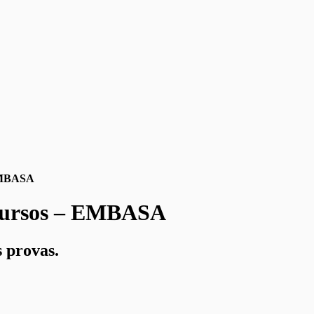
 EMBASA
ncursos – EMBASA
s provas.