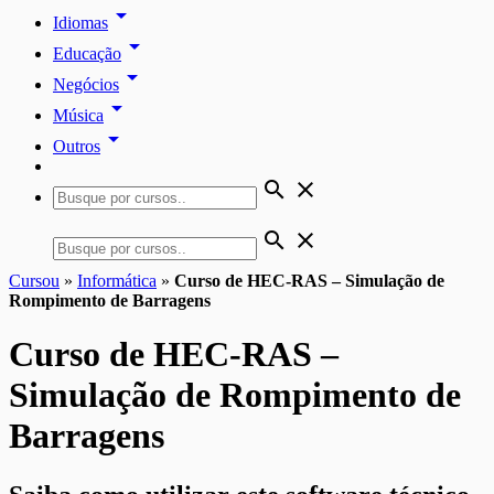
arrow_drop_down
Idiomas
arrow_drop_down
Educação
arrow_drop_down
Negócios
arrow_drop_down
Música
arrow_drop_down
Outros
search
close
search
close
Cursou
»
Informática
»
Curso de HEC-RAS – Simulação de
Rompimento de Barragens
Curso de HEC-RAS –
Simulação de Rompimento de
Barragens