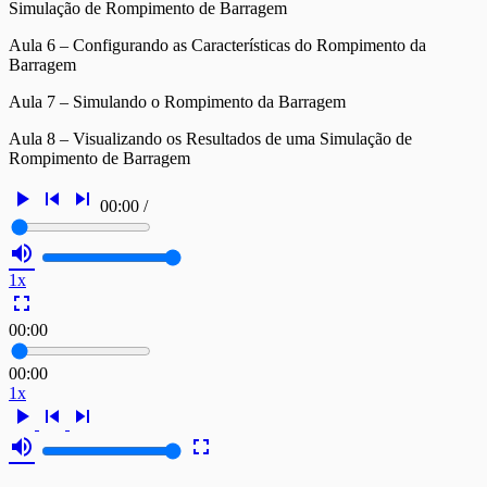
Simulação de Rompimento de Barragem
Aula 6 – Configurando as Características do Rompimento da
Barragem
Aula 7 – Simulando o Rompimento da Barragem
Aula 8 – Visualizando os Resultados de uma Simulação de
Rompimento de Barragem
play_arrow
skip_previous
skip_next
00:00
/
volume_up
1x
fullscreen
00:00
00:00
1x
play_arrow
skip_previous
skip_next
volume_up
fullscreen