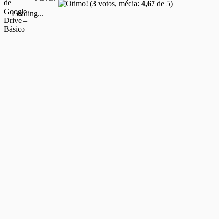
(
3
votos, média:
4,67
de 5)
Loading...