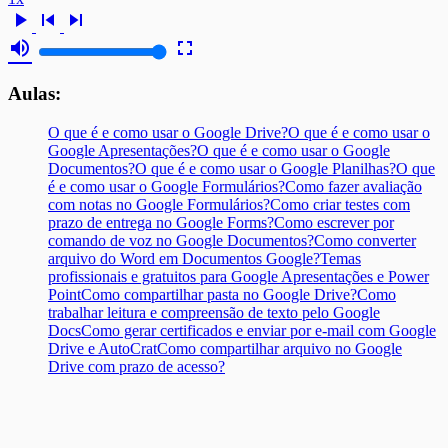
play_arrow
skip_previous
skip_next
volume_up
fullscreen
Aulas:
O que é e como usar o Google Drive?
O que é e como usar o
Google Apresentações?
O que é e como usar o Google
Documentos?
O que é e como usar o Google Planilhas?
O que
é e como usar o Google Formulários?
Como fazer avaliação
com notas no Google Formulários?
Como criar testes com
prazo de entrega no Google Forms?
Como escrever por
comando de voz no Google Documentos?
Como converter
arquivo do Word em Documentos Google?
Temas
profissionais e gratuitos para Google Apresentações e Power
Point
Como compartilhar pasta no Google Drive?
Como
trabalhar leitura e compreensão de texto pelo Google
Docs
Como gerar certificados e enviar por e-mail com Google
Drive e AutoCrat
Como compartilhar arquivo no Google
Drive com prazo de acesso?