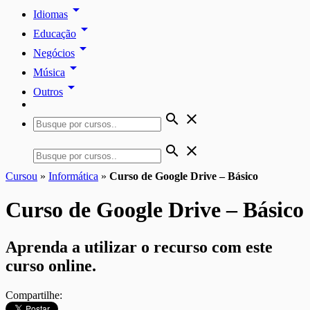
arrow_drop_down
Idiomas
arrow_drop_down
Educação
arrow_drop_down
Negócios
arrow_drop_down
Música
arrow_drop_down
Outros
search
close
search
close
Cursou
»
Informática
»
Curso de Google Drive – Básico
Curso de Google Drive – Básico
Aprenda a utilizar o recurso com este
curso online.
Compartilhe: