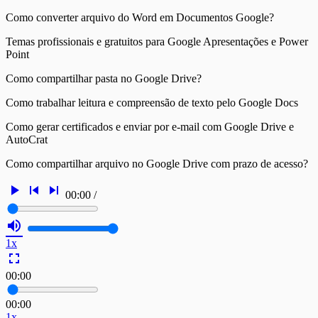
Como converter arquivo do Word em Documentos Google?
Temas profissionais e gratuitos para Google Apresentações e Power
Point
Como compartilhar pasta no Google Drive?
Como trabalhar leitura e compreensão de texto pelo Google Docs
Como gerar certificados e enviar por e-mail com Google Drive e
AutoCrat
Como compartilhar arquivo no Google Drive com prazo de acesso?
play_arrow
skip_previous
skip_next
00:00
/
volume_up
1x
fullscreen
00:00
00:00
1x