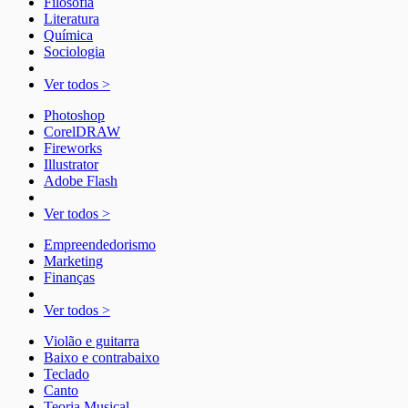
Filosofia
Literatura
Química
Sociologia
Ver todos >
Photoshop
CorelDRAW
Fireworks
Illustrator
Adobe Flash
Ver todos >
Empreendedorismo
Marketing
Finanças
Ver todos >
Violão e guitarra
Baixo e contrabaixo
Teclado
Canto
Teoria Musical