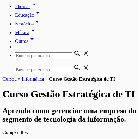
arrow_drop_down
Idiomas
arrow_drop_down
Educação
arrow_drop_down
Negócios
arrow_drop_down
Música
arrow_drop_down
Outros
search
close
search
close
Cursou
»
Informática
»
Curso Gestão Estratégica de TI
Curso Gestão Estratégica de TI
Aprenda como gerenciar uma empresa do
segmento de tecnologia da informação.
Compartilhe: