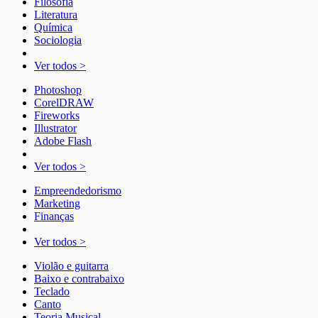
Filosofia
Literatura
Química
Sociologia
Ver todos >
Photoshop
CorelDRAW
Fireworks
Illustrator
Adobe Flash
Ver todos >
Empreendedorismo
Marketing
Finanças
Ver todos >
Violão e guitarra
Baixo e contrabaixo
Teclado
Canto
Teoria Musical