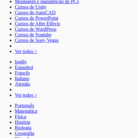
Montagem e manutenção de PCs
Cursos de Unity
Cursos de AutoCAD
Cursos de PowerPoint
Cursos de After Effects
Cursos de WordPress
Cursos de Youtube
Cursos de Sony Vegas
Ver todos >
Inglês
Espanhol
Francês
Italiano
Alemão
Ver todos >
Português
Matemática
Física
História
Biologia
Geografia