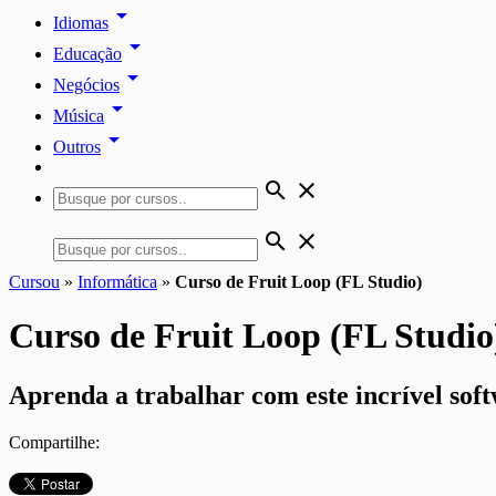
arrow_drop_down
Idiomas
arrow_drop_down
Educação
arrow_drop_down
Negócios
arrow_drop_down
Música
arrow_drop_down
Outros
search
close
search
close
Cursou
»
Informática
»
Curso de Fruit Loop (FL Studio)
Curso de Fruit Loop (FL Studio
Aprenda a trabalhar com este incrível sof
Compartilhe: