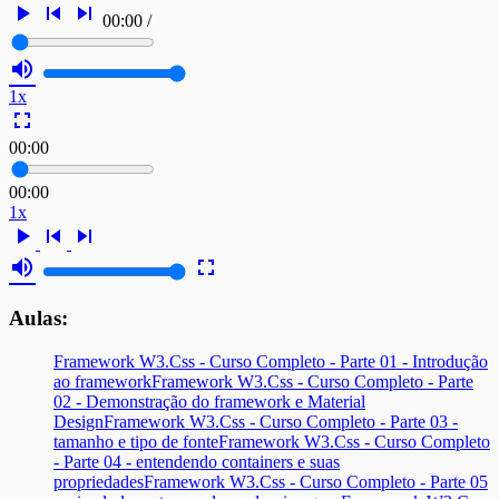
play_arrow
skip_previous
skip_next
00:00
/
volume_up
1x
fullscreen
00:00
00:00
1x
play_arrow
skip_previous
skip_next
volume_up
fullscreen
Aulas:
Framework W3.Css - Curso Completo - Parte 01 - Introdução
ao framework
Framework W3.Css - Curso Completo - Parte
02 - Demonstração do framework e Material
Design
Framework W3.Css - Curso Completo - Parte 03 -
tamanho e tipo de fonte
Framework W3.Css - Curso Completo
- Parte 04 - entendendo containers e suas
propriedades
Framework W3.Css - Curso Completo - Parte 05