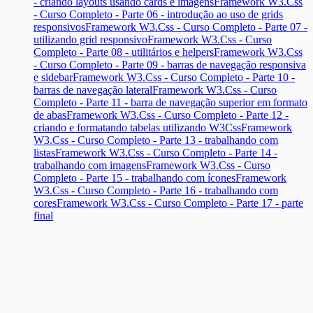
- criando layouts usando cards e imagens
Framework W3.Css
- Curso Completo - Parte 06 - introdução ao uso de grids
responsivos
Framework W3.Css - Curso Completo - Parte 07 -
utilizando grid responsivo
Framework W3.Css - Curso
Completo - Parte 08 - utilitários e helpers
Framework W3.Css
- Curso Completo - Parte 09 - barras de navegação responsiva
e sidebar
Framework W3.Css - Curso Completo - Parte 10 -
barras de navegação lateral
Framework W3.Css - Curso
Completo - Parte 11 - barra de navegação superior em formato
de abas
Framework W3.Css - Curso Completo - Parte 12 -
criando e formatando tabelas utilizando W3Css
Framework
W3.Css - Curso Completo - Parte 13 - trabalhando com
listas
Framework W3.Css - Curso Completo - Parte 14 -
trabalhando com imagens
Framework W3.Css - Curso
Completo - Parte 15 - trabalhando com ícones
Framework
W3.Css - Curso Completo - Parte 16 - trabalhando com
cores
Framework W3.Css - Curso Completo - Parte 17 - parte
final