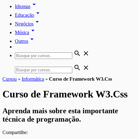
arrow_drop_down
Idiomas
arrow_drop_down
Educação
arrow_drop_down
Negócios
arrow_drop_down
Música
arrow_drop_down
Outros
search
close
search
close
Cursou
»
Informática
»
Curso de Framework W3.Css
Curso de Framework W3.Css
Aprenda mais sobre esta importante
técnica de programação.
Compartilhe: