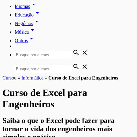
arrow_drop_down
Idiomas
arrow_drop_down
Educação
arrow_drop_down
Negócios
arrow_drop_down
Música
arrow_drop_down
Outros
search
close
search
close
Cursou
»
Informática
»
Curso de Excel para Engenheiros
Curso de Excel para
Engenheiros
Saiba o que o Excel pode fazer para
tornar a vida dos engenheiros mais
simples e prática.