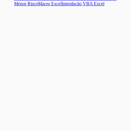
Menor Risco
Macro Excel
Introdução VBA Excel