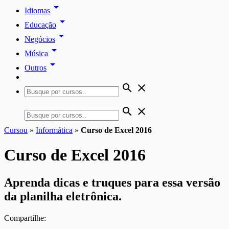
arrow_drop_down
Idiomas
arrow_drop_down
Educação
arrow_drop_down
Negócios
arrow_drop_down
Música
arrow_drop_down
Outros
search
close
search
close
Cursou
»
Informática
»
Curso de Excel 2016
Curso de Excel 2016
Aprenda dicas e truques para essa versão
da planilha eletrônica.
Compartilhe: