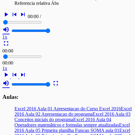
Referencia relativa Abs
play_arrow
skip_previous
skip_next
00:00
/
volume_up
1x
fullscreen
00:00
00:00
1x
play_arrow
skip_previous
skip_next
volume_up
fullscreen
Aulas:
Excel 2016 Aula 01 Apresentacao do Curso Excel 2016
Excel
2016 Aula 02 Apresentacao do programa
Excel 2016 Aula 03
Conceitos iniciais do programa
Excel 2016 Aula 04
Operadores matemãticos e formulas sempre atualizadas
Excel
2016 Aula 05 Primeira planilha Funcao SOMA aula 01
Excel