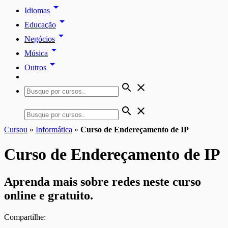
arrow_drop_down
Idiomas
arrow_drop_down
Educação
arrow_drop_down
Negócios
arrow_drop_down
Música
arrow_drop_down
Outros
search
close
search
close
Cursou
»
Informática
»
Curso de Endereçamento de IP
Curso de Endereçamento de IP
Aprenda mais sobre redes neste curso
online e gratuito.
Compartilhe: