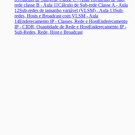
rede classe B - Aula 11
Cálculo de Sub-rede Classe A - Aula
12
Sub-redes de tamanho variável (VLSM) - Aula 13
Sub-
redes, Hosts e Broadcast com VLSM - Aula
14
Endereçamento IP - Classes, Rede e Host
Endereçamento
IP - CIDR, Quantidade de Rede e Host
Endereçamento IP -
Sub-Redes, Rede, Host e Broadcast