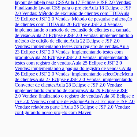
layout de tabela para CSS
Aula 17 Eclipse e JSF 2.0 Vendas:
Finalizando layout CSS para o projeto
Aula 18 Eclipse e JSF
2.0 Vendas: Método de exclusão de clientes com TDD
Aula
19 Eclipse e JSF 2.0 Vendas: Método de pesquisa e alteração
de clientes com TDD
Aula 20 Eclipse e JSF 2.0 Vendas:
implementando o método de exclusão de clientes na camada
de visão.
Aula 21 Eclipse e JSF 2.0 Vendas: implementando o
método de edição de cliente.
Aula 22 Eclipse e JSF 2.0
Vendas: implementando testes com registro de vendas.
Aula
23 Eclipse e JSF 2.0 Vendas: implementando testes com
produto.
Aula 24 Eclipse e JSF 2.0 Vendas: implementando
testes com registro de vendas.
Aula 25 Eclipse e JSF 2.0
Vendas: implementando a pagina do registro de vendas.
Aula
26 Eclipse e JSF 2.0 Vendas: implementando selectOneMenu
de clientes
Aula 27 Eclipse e JSF 2.0 Vendas: implementando
Converter de clientes
Aula 28 Eclipse e JSF 2.0 Vendas:
implementando carrinho de compras
Aula 29 Eclipse e JSF
2.0 Vendas: finalizando o registro de vendas
Aula 30 Eclipse e
JSF 2.0 Vendas: controle de estoque
Aula 31 Eclipse e JSF 2.0
Vendas: relatórios parte 1
Aula 35 Eclipse e JSF 2.0 Vendas:
configurando nosso projeto com Maven