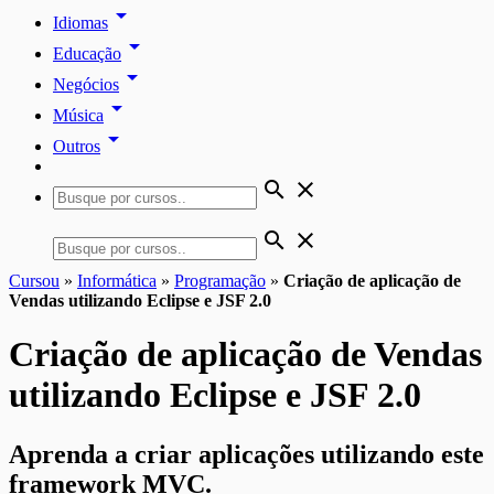
arrow_drop_down
Idiomas
arrow_drop_down
Educação
arrow_drop_down
Negócios
arrow_drop_down
Música
arrow_drop_down
Outros
search
close
search
close
Cursou
»
Informática
»
Programação
»
Criação de aplicação de
Vendas utilizando Eclipse e JSF 2.0
Criação de aplicação de Vendas
utilizando Eclipse e JSF 2.0
Aprenda a criar aplicações utilizando este
framework MVC.