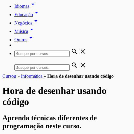
arrow_drop_down
Idiomas
arrow_drop_down
Educação
arrow_drop_down
Negócios
arrow_drop_down
Música
arrow_drop_down
Outros
search
close
search
close
Cursou
»
Informática
»
Hora de desenhar usando código
Hora de desenhar usando
código
Aprenda técnicas diferentes de
programação neste curso.