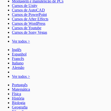
Montagem e manutenção de PCs
Cursos de Unity
Cursos de AutoCAD
Cursos de PowerPoint
Cursos de After Effects
Cursos de WordPress
Cursos de Youtube
Cursos de Sony Vegas
Ver todos >
Inglês
Espanhol
Francês
Italiano
Alemão
Ver todos >
Português
Matemática
Física
História
Biologia
Geografia