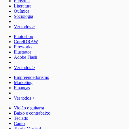
Filosofia
Literatura
Química
Sociologia
Ver todos >
Photoshop
CorelDRAW
Fireworks
Illustrator
Adobe Flash
Ver todos >
Empreendedorismo
Marketing
Finanças
Ver todos >
Violão e guitarra
Baixo e contrabaixo
Teclado
Canto
Teoria Musical