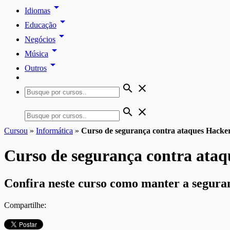
arrow_drop_down
Idiomas
arrow_drop_down
Educação
arrow_drop_down
Negócios
arrow_drop_down
Música
arrow_drop_down
Outros
search
close
search
close
Cursou
»
Informática
»
Curso de segurança contra ataques Hacker
Curso de segurança contra ataq
Confira neste curso como manter a seguranç
Compartilhe: