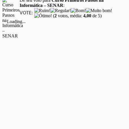
Dê seu voto para
Curso Primeiros Passos na
Informática – SENAR
:
VOTE:
(
2
votos, média:
4,00
de 5)
Loading...