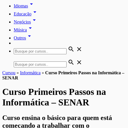
arrow_drop_down
Idiomas
arrow_drop_down
Educação
arrow_drop_down
Negócios
arrow_drop_down
Música
arrow_drop_down
Outros
search
close
search
close
Cursou
»
Informática
»
Curso Primeiros Passos na Informática –
SENAR
Curso Primeiros Passos na
Informática – SENAR
Curso ensina o básico para quem está
começando a trabalhar com o