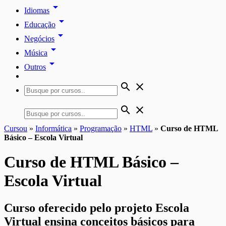
arrow_drop_down
Idiomas
arrow_drop_down
Educação
arrow_drop_down
Negócios
arrow_drop_down
Música
arrow_drop_down
Outros
search
close
search
close
Cursou
»
Informática
»
Programação
»
HTML
»
Curso de HTML
Básico – Escola Virtual
Curso de HTML Básico –
Escola Virtual
Curso oferecido pelo projeto Escola
Virtual ensina conceitos básicos para