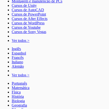
Montagem e manutenção de PCs
Cursos de Unity
Cursos de AutoCAD
Cursos de PowerPoint
Cursos de After Effects
Cursos de WordPress
Cursos de Youtube
Cursos de Sony Vegas
Ver todos >
Inglês
Espanhol
Francês
Italiano
Alemão
Ver todos >
Português
Matemática
Física
História
Biologia
Geografia