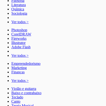
Filosofia
Literatura
Química
Sociologia
Ver todos >
Photoshop
CorelDRAW
Fireworks
Illustrator
Adobe Flash
Ver todos >
Empreendedorismo
Marketing
Finanças
Ver todos >
Violão e guitarra
Baixo e contrabaixo
Teclado
Canto
Teoria Musical