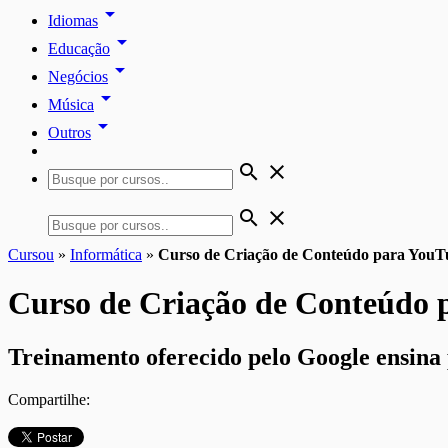
arrow_drop_down
Idiomas
arrow_drop_down
Educação
arrow_drop_down
Negócios
arrow_drop_down
Música
arrow_drop_down
Outros
search
close
search
close
Cursou
»
Informática
»
Curso de Criação de Conteúdo para YouT
Curso de Criação de Conteúdo 
Treinamento oferecido pelo Google ensina
Compartilhe: