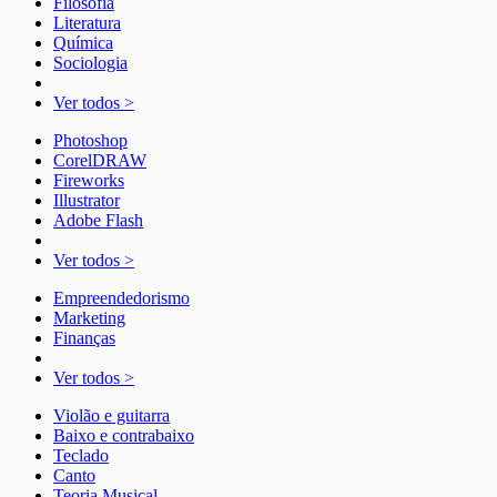
Filosofia
Literatura
Química
Sociologia
Ver todos >
Photoshop
CorelDRAW
Fireworks
Illustrator
Adobe Flash
Ver todos >
Empreendedorismo
Marketing
Finanças
Ver todos >
Violão e guitarra
Baixo e contrabaixo
Teclado
Canto
Teoria Musical