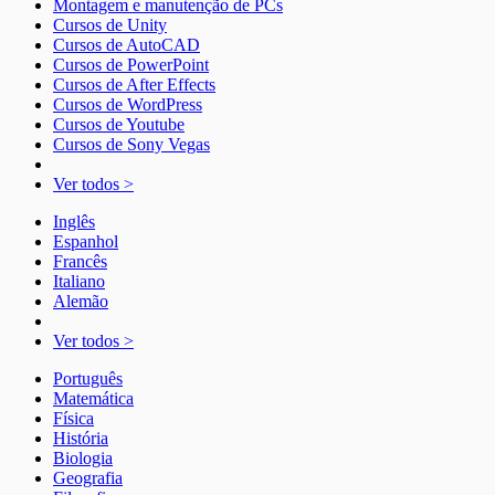
Montagem e manutenção de PCs
Cursos de Unity
Cursos de AutoCAD
Cursos de PowerPoint
Cursos de After Effects
Cursos de WordPress
Cursos de Youtube
Cursos de Sony Vegas
Ver todos >
Inglês
Espanhol
Francês
Italiano
Alemão
Ver todos >
Português
Matemática
Física
História
Biologia
Geografia