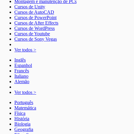
Montagem e manutenção de PCs
Cursos de Unity
Cursos de AutoCAD
Cursos de PowerPoint
Cursos de After Effects
Cursos de WordPress
Cursos de Youtube
Cursos de Sony Vegas
Ver todos >
Inglês
Espanhol
Francês
Italiano
Alemão
Ver todos >
Português
Matemática
Física
História
Biologia
Geografia