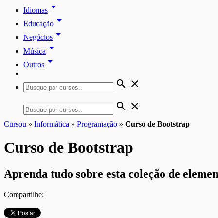
arrow_drop_down
Idiomas
arrow_drop_down
Educação
arrow_drop_down
Negócios
arrow_drop_down
Música
arrow_drop_down
Outros
search
close
search
close
Cursou
»
Informática
»
Programação
»
Curso de Bootstrap
Curso de Bootstrap
Aprenda tudo sobre esta coleção de elemen
Compartilhe: