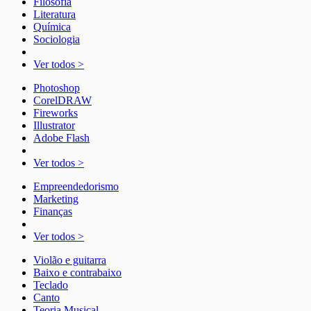
Filosofia
Literatura
Química
Sociologia
Ver todos >
Photoshop
CorelDRAW
Fireworks
Illustrator
Adobe Flash
Ver todos >
Empreendedorismo
Marketing
Finanças
Ver todos >
Violão e guitarra
Baixo e contrabaixo
Teclado
Canto
Teoria Musical