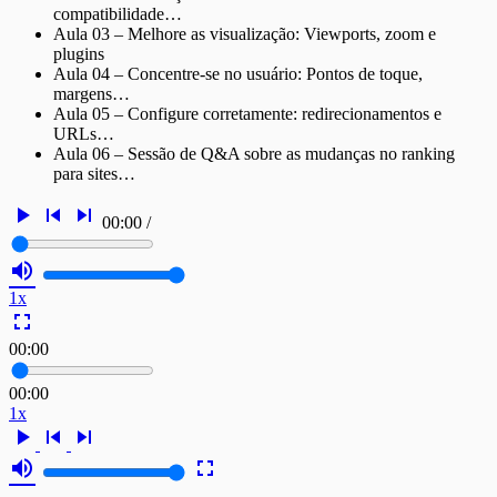
compatibilidade…
Aula 03 – Melhore as visualização: Viewports, zoom e
plugins
Aula 04 – Concentre-se no usuário: Pontos de toque,
margens…
Aula 05 – Configure corretamente: redirecionamentos e
URLs…
Aula 06 – Sessão de Q&A sobre as mudanças no ranking
para sites…
play_arrow
skip_previous
skip_next
00:00
/
volume_up
1x
fullscreen
00:00
00:00
1x
play_arrow
skip_previous
skip_next
volume_up
fullscreen