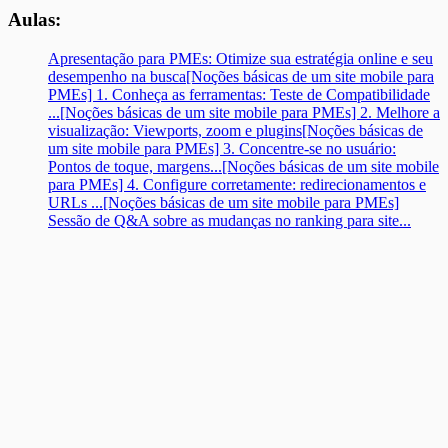
Aulas:
Apresentação para PMEs: Otimize sua estratégia online e seu
desempenho na busca
[Noções básicas de um site mobile para
PMEs] 1. Conheça as ferramentas: Teste de Compatibilidade
...
[Noções básicas de um site mobile para PMEs] 2. Melhore a
visualização: Viewports, zoom e plugins
[Noções básicas de
um site mobile para PMEs] 3. Concentre-se no usuário:
Pontos de toque, margens...
[Noções básicas de um site mobile
para PMEs] 4. Configure corretamente: redirecionamentos e
URLs ...
[Noções básicas de um site mobile para PMEs]
Sessão de Q&A sobre as mudanças no ranking para site...