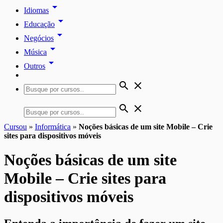
arrow_drop_down
Idiomas
arrow_drop_down
Educação
arrow_drop_down
Negócios
arrow_drop_down
Música
arrow_drop_down
Outros
search
close
search
close
Cursou
»
Informática
»
Noções básicas de um site Mobile – Crie
sites para dispositivos móveis
Noções básicas de um site
Mobile – Crie sites para
dispositivos móveis