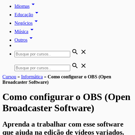
arrow_drop_down
Idiomas
arrow_drop_down
Educação
arrow_drop_down
Negócios
arrow_drop_down
Música
arrow_drop_down
Outros
search
close
search
close
Cursou
»
Informática
»
Como configurar o OBS (Open
Broadcaster Software)
Como configurar o OBS (Open
Broadcaster Software)
Aprenda a trabalhar com esse software
que ajuda na edição de vídeos variados.