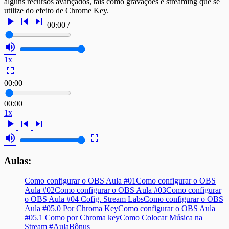
alguns recursos avançados, tais como gravações e streaming que se
utilize do efeito de Chrome Key.
play_arrow
skip_previous
skip_next
00:00
/
volume_up
1x
fullscreen
00:00
00:00
1x
play_arrow
skip_previous
skip_next
volume_up
fullscreen
Aulas:
Como configurar o OBS Aula #01
Como configurar o OBS
Aula #02
Como configurar o OBS Aula #03
Como configurar
o OBS Aula #04 Cofig. Stream Labs
Como configurar o OBS
Aula #05.0 Por Chroma Key
Como configurar o OBS Aula
#05.1 Como por Chroma key
Como Colocar Música na
Stream #AulaBônus