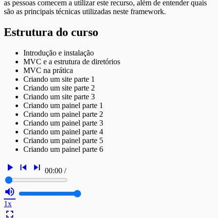
as pessoas comecem a utilizar este recurso, além de entender quais
são as principais técnicas utilizadas neste framework.
Estrutura do curso
Introdução e instalação
MVC e a estrutura de diretórios
MVC na prática
Criando um site parte 1
Criando um site parte 2
Criando um site parte 3
Criando um painel parte 1
Criando um painel parte 2
Criando um painel parte 3
Criando um painel parte 4
Criando um painel parte 5
Criando um painel parte 6
play_arrow
skip_previous
skip_next
00:00
/
volume_up
1x
fullscreen