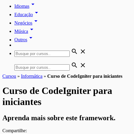
arrow_drop_down
Idiomas
arrow_drop_down
Educação
arrow_drop_down
Negócios
arrow_drop_down
Música
arrow_drop_down
Outros
search
close
search
close
Cursou
»
Informática
»
Curso de CodeIgniter para iniciantes
Curso de CodeIgniter para
iniciantes
Aprenda mais sobre este framework.
Compartilhe: