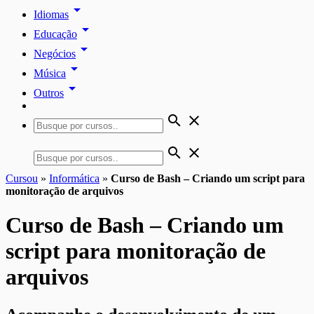
arrow_drop_down
Idiomas
arrow_drop_down
Educação
arrow_drop_down
Negócios
arrow_drop_down
Música
arrow_drop_down
Outros
search
close
search
close
Cursou
»
Informática
»
Curso de Bash – Criando um script para
monitoração de arquivos
Curso de Bash – Criando um
script para monitoração de
arquivos