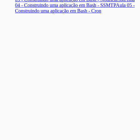
04 - Construindo uma aplicação em Bash - SSMTP
Aula 05 -
Construindo uma aplicação em Bash - Cron